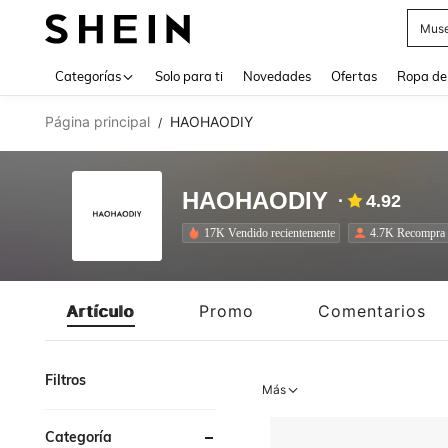
Daz
Use up 
Categorías
Solo para ti
Novedades
Ofertas
Ropa de
Página principal
HAOHAODIY
/
HAOHAODIY
4.92
17K Vendido recientemente
4.7K Recompra
Artículo
Promo
Comentarios
Filtros
Más
Categoría