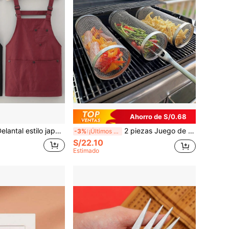
Ahorro de S/0.68
rbacoa, diseño minimalista, adecuado para chefs profesionales, barberos, cafeterías, restaurantes de barbacoa, hoteles, uso doméstico, múltiples colores, ropa de trabajo fácil de limpiar
2 piezas Juego de barbacoa de acero inoxidable, Canasta de barbacoa portátil para exteriores, Rejilla de cocción de tazón de fuego redondo portátil de acero inoxidable, Accesorios de barbacoa multiusos para camping, Canasta de barbacoa para exteriores
-3%
¡Últimos 2 días
S/22.10
Estimado