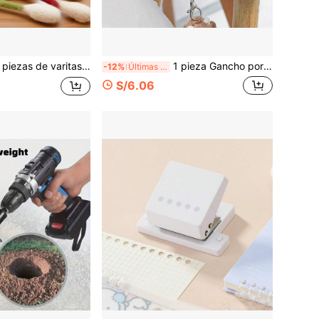
livian el aburrimiento, ejercicio y juego, adecuados para dueños de gatos, duraderos y resistentes a mordeduras, sin necesidad de batería, accesorios de regalo para entusiastas de juegos de pelota interactivos para gatitos
1 pieza Gancho portátil y lindo para bolso, diseño de plástico con asa elástica, estilo de moda para mujeres, gancho de almacenamiento multifuncional para escritorio, adecuado para llaves, abrigos, bolsos, decoración de cocina y baño, gancho adhesivo divertido con diseño de mascota animal, uso en escritorio
-12%
Últimas 7 hrs
S/6.06