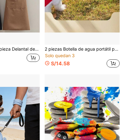
ster con bolsillos, delantal de cocina unisex con múltiples bolsillos - Material de lona y poliéster, resistente a las manchas, perfecto para carniceros, panaderos y chefs de parrilla, ajustable, adecuado para cocinar, hornear, asar, cocina, baño, hogar, tareas del hogar
2 piezas Botella de agua portátil para mascotas y taza para beber, taza de compañía de viaje para actividades al aire libre, botella de agua plegable para gatos y perros, con 1 cordón de color aleatorio
Solo quedan 3
S/14.58