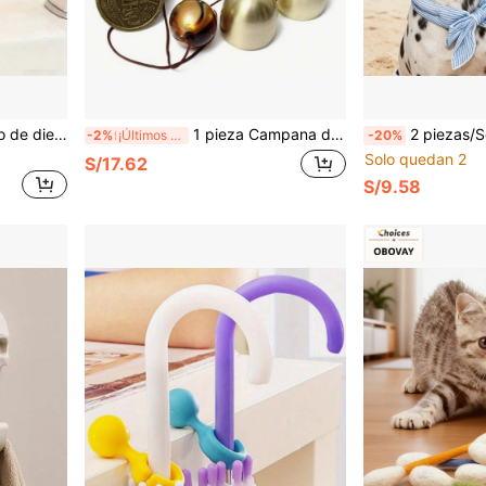
1 pieza Soporte para cepillo de dientes con forma de lazo adorable. Decoración de escritorio con lazo, instalación independiente de plástico encantadora, adecuada para baño y dormitorio, almacenamiento higiénico y ahorra espacio. Se puede usar para sostener cepillos de dientes, organizar cosméticos, como soporte para bolígrafos o como artículo de decoración del hogar o regalo.
1 pieza Campana de la suerte, Campana de viento de aleación de cobre con patrón de dragón y 6 campanas, se puede colgar en el jardín del hogar, bendición propicia, decoración del patio
2 piezas/Set Pañuelo refrescante universal para mascotas de verano, adecuado para perros y gatos, pañuelo refrescante para prevención física de golpes de calo
-2%
¡Últimos 2 días
-20%
Solo quedan 2
S/17.62
S/9.58