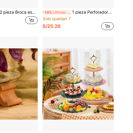
stencia para plantación rápida, herramienta de perforación de agujeros espirales y plantación de bulbos, adecuada para jardín, herramienta de jardinería de metal - Perfecta para plantar plantas en macetas y agujeros de sombrilla, paquete individual, vástago hexagonal de 3/8", potencia manual
1 pieza Perforadora de 5 agujeros/Perforadora de encuadernación de hojas sueltas/Herramienta manual de perforación de agujeros adecuada para A4, A5, B5 y varios tamaños de papel/Cuaderno de hojas sueltas/Suministros de oficina y escuela, perfecto para la temporada de regreso a la escuela
-14%
Últimas 7 hrs
Solo quedan 7
S/25.26