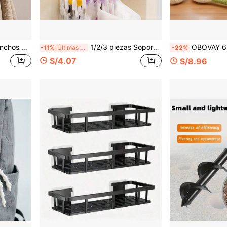
breros, bufandas, adecuado para la pared de la entrada, el baño, la entrada del dormitorio
1/2/3 piezas Soporte portátil para paraguas, accesorio anti-caída, estilo clásico, material de plástico, organizador portátil para almacenamiento de paraguas en el hogar, gancho multifuncional y creativo para paraguas, gancho práctico
OBOVAY 6 piezas de varitas para jugar con gatos, varitas extra grandes para jugar con gatos, juguetes interactivos lindos para gatos, a
-11%
Últimas 7 hrs
-22%
S/4.07
S/8.96