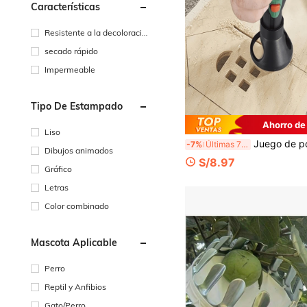
Características
Resistente a la decoloració
n
secado rápido
Impermeable
Tipo De Estampado
Ahorro de
Liso
Juego de posicionamiento para herramienta rotativa de 1/7/11/29 piezas, herramienta de posicionamiento para carpintería DIY, herramienta de posicionamiento de precisión multi-taladro, perfecta para DIY y acc
-7%
Últimas 7 hrs
Dibujos animados
S/8.97
Gráfico
Letras
Color combinado
Mascota Aplicable
Perro
Reptil y Anfibios
Gato/Perro