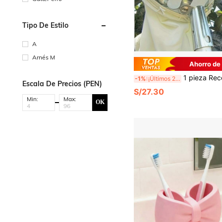
Tipo De Estilo
A
Arnés M
Ahorro de
1 pieza Recolector de frutas, Recolector de cerezas de acero inoxidable duradero, Cabeza de cesta recolectora de frutas con cesta amortiguadora, Adecuado para recolección
-1%
¡Últimos 2 días
Escala De Precios (PEN)
S/27.30
Min:
Max:
OK