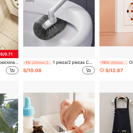
 S/0.71
esorios de taladro eléctrico, sin batería requerida, incluye fresa de corte HSS de 1/8 de pulgada (3 mm) y brocas de taladro helicoidal
1 pieza/2 piezas Cepillo de inodoro ergonómico de mango largo, cabezal de cepillo en forma de C sin puntos ciegos, limpieza profunda, portátil y reutilizable, adecuado para baño e inodoro, fácil limpieza de esquinas, montable en la pared, ahorrador de espacio, adecuado para uso doméstico
OBOVAY 4 piezas Cubiertas de 
-1%
¡Últimos 2 días
-15%
Últimas 7 hrs
S/10.08
S/12.87