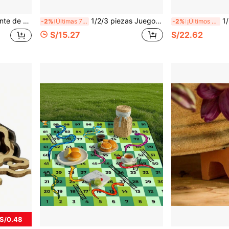
stiva de estilo gótico oscuro, adorno colgante portátil y divertido
1/2/3 piezas Juego de estantería de ducha montada en la pared de color negro, estante de almacenamiento colgante sin taladro, organizador ahorrador de espacio para champú, acondicionador y talla grande, solución de almacenamiento de baño moderna, instalación fácil minimalista
1/2 pieza Broca espiral de alta resi
-2%
Últimas 7 hrs
-2%
¡Últimos 2 días
S/15.27
S/22.62
 S/0.48