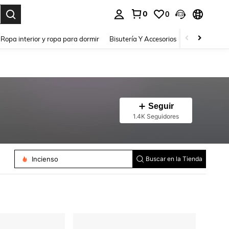
0
0
a. Press Enter to select.
Ropa interior y ropa para dormir
Bisutería Y Accesorios
Zapatos
H
Seguir
1.4K Seguidores
Incienso
Buscar en la Tienda
Estantes Para Toallas