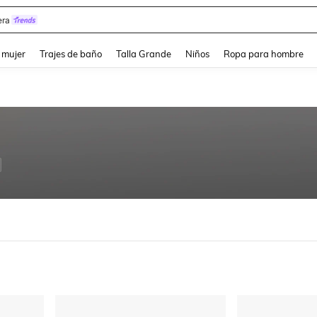
y
and down arrow keys to navigate search Búsqueda reciente and Busca y Encuentr
 mujer
Trajes de baño
Talla Grande
Niños
Ropa para hombre