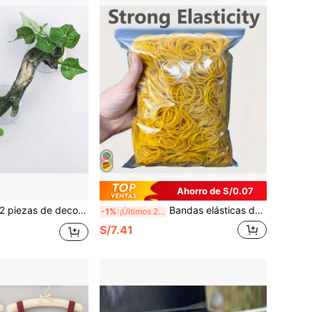
Ahorro de S/0.07
ntas para anfibios, lagartos y serpientes con sistema de succión, decoración realista de terrarios, accesorios de pecera con soporte para geckos de resina, ramas para escalar de reptiles, decoración para escalar de serpientes, lagartos, dragones barbudos y geckos
Bandas elásticas de goma amarilla de alta elasticidad - 100/300 piezas, 38 mm de diámetro, goma natural, adecuadas para oficina, escuela y hogar, esencial para la vuelta a clases
-1%
¡Últimos 2 días
S/7.41