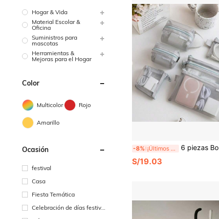
Hogar & Vida
Material Escolar &
Oficina
Suministros para
mascotas
Herramientas &
Mejoras para el Hogar
Color
Multicolor
Rojo
Amarillo
6 piezas Bolsas de almacenamiento con cremallera de malla, bolsas portátiles para monedas de viaje, adecuadas para cables de datos, auriculares, accesorios de teléfono, almacenamiento digital, bolsas de 
-8%
¡Últimos 2 días
Ocasión
S/19.03
festival
Casa
Fiesta Temática
Celebración de días festivo
s