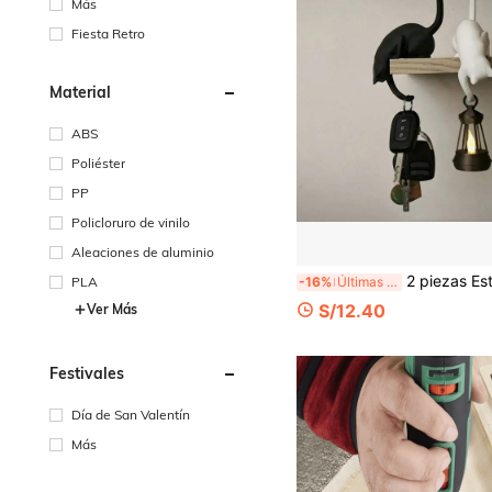
Más
Fiesta Retro
Material
ABS
Poliéster
PP
Policloruro de vinilo
Aleaciones de aluminio
2 piezas Estantería Portallaves con Estatua de Gato Lindo con Ganchos de Cola Colgante - Organizador de Llaves de Plástico Moderno, Adecuado para Ganchos de Llaves de Entrada, Regalo de V
PLA
-16%
Últimas 7 hrs
S/12.40
Ver Más
Festivales
Día de San Valentín
Más