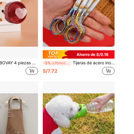
Ahorro de S/0.16
de enchufe estándar europeo, protectores de enchufe anti-choque eléctrico y anti-polvo, adecuados para decoración del hogar (sala de estar, baño, cocina, garaje), diseños de corazón y estrella, compatibles con enchufes estándar europeo
Tijeras de acero inoxidable vintage para uso doméstico, decoración de escaparates, bordado y manualidades, escuela y oficina, de vuelta a clases
-2%
¡Últimos 2 días
S/7.72