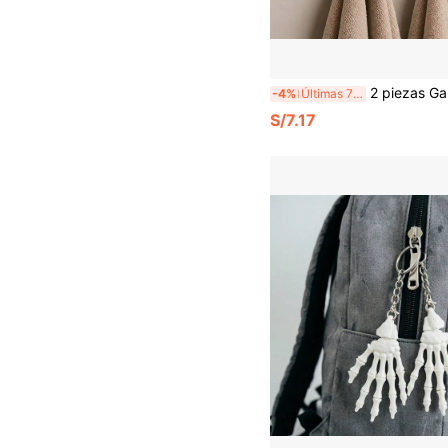
2 piezas Ganchos de pared con diseño de calavera gótica, diseño de relieve de cabeza de calavera realista, solemne y misterioso, se pueden colgar llaves, bolsos, som
-4%
Últimas 7 hrs
S/7.17