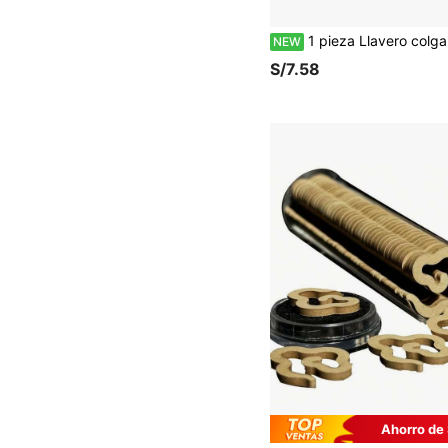
1 pieza Llavero colgante de mano de esqueleto, diseño de palma de esqueleto con articulaciones móviles, adecuado para cosplay de Halloween, adorno de bolso, accesorio de llave de motocicleta, decoración fe
NEW
S/7.58
Ahorro de