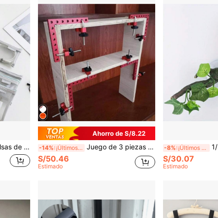
Ahorro de S/8.22
maquillaje, bolsas de almacenamiento de malla transparente para monedas y artículos diversos, útiles escolares, vuelta al colegio
Juego de 3 piezas de 140mm/120mm de abrazaderas de ángulo de 90 grados - Abrazaderas fijas de aleación de aluminio, herramientas de sujeción de ángulo para carpintería, abrazaderas de carpintería
1/2 piezas de decoración de pla
-14%
¡Últimos 2 días
-8%
¡Últimos 2 días
S/50.46
S/30.07
Estimado
Estimado