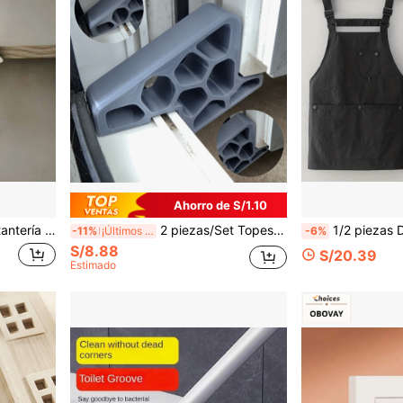
Ahorro de S/1.10
acaciones para Amantes de los Gatos, Decoración Multiusos, Estantería de Almacenamiento Colgante Multifuncional para Baño
2 piezas/Set Topes para ventanas y puertas de balcón, diseño geométrico único, estructura ligera y resistente, previene eficazmente el deslizamiento accidental, fácil instalación y remoción. Adecuado para puertas corredizas, balcón, baño, oficina, apartamento, patio.
1/2 piezas Delantal estilo japonés, tirantes ajustables ligeros, bolsillos grandes, transpirable, adecuado para cocinar, jardinería, ba
-11%
¡Últimos 2 días
-6%
S/8.88
S/20.39
Estimado