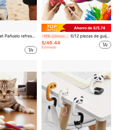
Ahorro de S/5.74
r, envoltura de cuello con sensación de hielo para exteriores, múltiples patrones asimétricos, collar de cuello para perros y gatos, accesorio esencial para viajes al aire libre de mascotas, collar de cuello con sensación de hielo para exteriores
6/12 piezas de guijarros de río naturales grandes - Guijarros planos y suaves de calidad premium, adecuados para pintar, piedras pintadas - Se pueden usar directamente para arte de guijarros de río, mandala, bondad simbólica, manualidades DIY, decoración de jardín, set de piedras pintadas SHARKWOODS, uso versátil, adecuado para exteriores y relleno de jarrones.
-11%
¡Últimos 2 días
S/46.44
Estimado