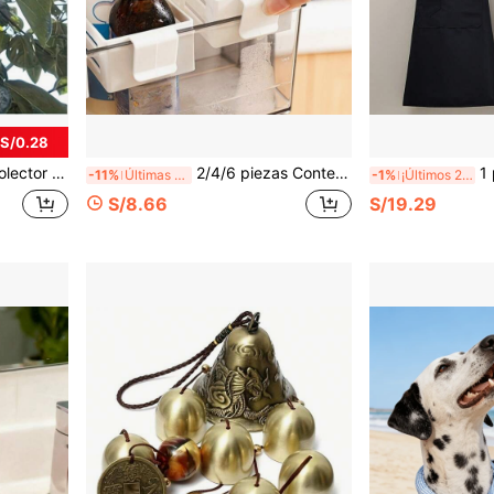
 S/0.28
 a gran altura, Accesorio de jardinería con función protectora, Compatible con manzanas, naranjas, peras
2/4/6 piezas Contenedores de almacenamiento ajustables y expandibles para refrigerador con instalación, adecuados para la mayoría de los estantes de la puerta del refrigerador, organizador de plástico resistente al agua y a bajas temperaturas para almacenar condimentos, salsas, aperitivos, perfecto para la organización del refrigerador
1 pieza Delantal de lona y polié
-11%
Últimas 7 hrs
-1%
¡Últimos 2 días
S/8.66
S/19.29