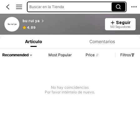
Buscar en la Tienda
bu rui ya
Seguir
143 Seguidores
4.89
Artículo
Comentarios
Recommended
Most Popular
Price
Filtros
No hay coincidencias
Por favor inténtelo de nuevo.