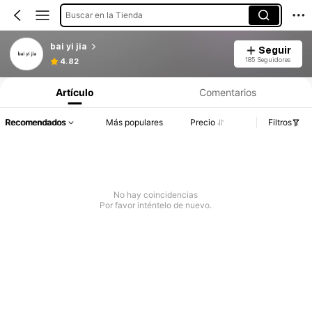
Buscar en la Tienda
bai yi jia
Seguir
185 Seguidores
4.82
Artículo
Comentarios
Recomendados
Más populares
Precio
Filtros
No hay coincidencias
Por favor inténtelo de nuevo.