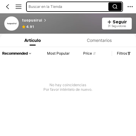
Buscar en la Tienda
tuopusirui
Seguir
31 Seguidores
4.91
Artículo
Comentarios
Recommended
Most Popular
Price
Filtros
No hay coincidencias
Por favor inténtelo de nuevo.