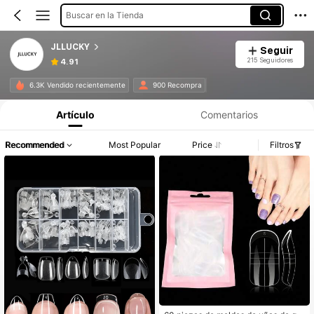
Buscar en la Tienda
JLLUCKY
Seguir
215 Seguidores
4.91
6.3K Vendido recientemente
900 Recompra
Artículo
Comentarios
Recommended
Most Popular
Price
Filtros