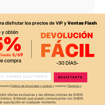
APP
S EXCLUSIVAS, PROMOCIONES Y NOTICIAS DE SHEIN
REGÍSTRATE
Suscribir
a nuestra
Política de privacidad y cookies
y nuestros
Términos y
Suscribirte
cibir ofertas exclusivas y las últimas noticias de SHEIN 
ectrónico. Entiendo que puedo comunicarme con SHEIN 
la suscripción en cualquier momento.
Suscribir