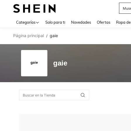
Daz
Use up 
Categorías
Solo para ti
Novedades
Ofertas
Ropa de
Página principal
gaie
/
gaie