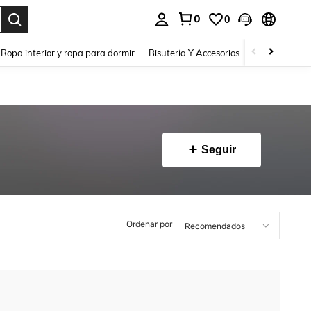
0
0
a. Press Enter to select.
Ropa interior y ropa para dormir
Bisutería Y Accesorios
Zapatos
H
Seguir
Ordenar por