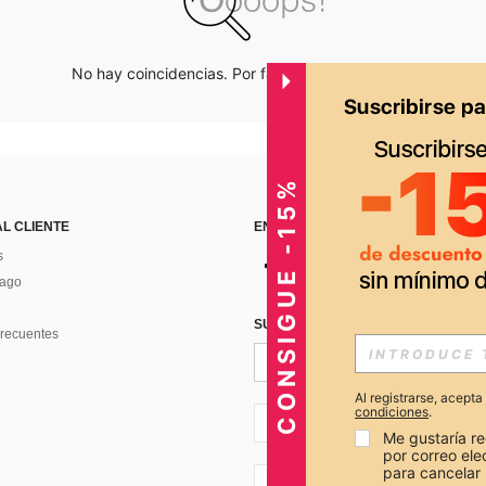
No hay coincidencias. Por favor inténtalo de nuevo.
CONSIGUE -15%
AL CLIENTE
ENCUÉNTRANOS EN
s
Pago
SUSCRÍBETE PARA RECIBIR OFERTA
recuentes
Al registrarse, acept
condiciones
.
PE + 51
Me gustaría re
por correo el
para cancelar 
PE + 51