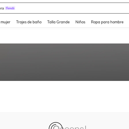
y
and down arrow keys to navigate search Búsqueda reciente and Busca y Encuentr
 mujer
Trajes de baño
Talla Grande
Niños
Ropa para hombre