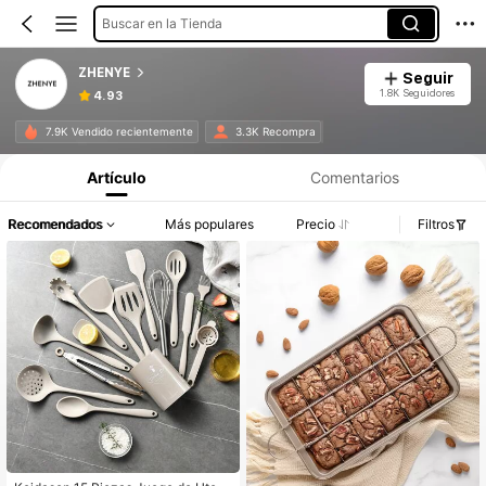
Buscar en la Tienda
ZHENYE
Seguir
1.8K Seguidores
4.93
7.9K Vendido recientemente
3.3K Recompra
Artículo
Comentarios
Recomendados
Más populares
Precio
Filtros