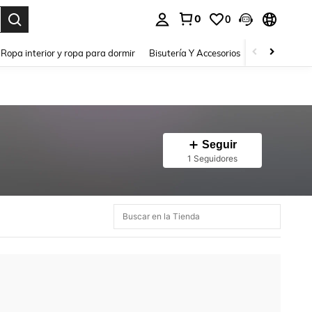
0
0
a. Press Enter to select.
Ropa interior y ropa para dormir
Bisutería Y Accesorios
Zapatos
H
Seguir
1 Seguidores