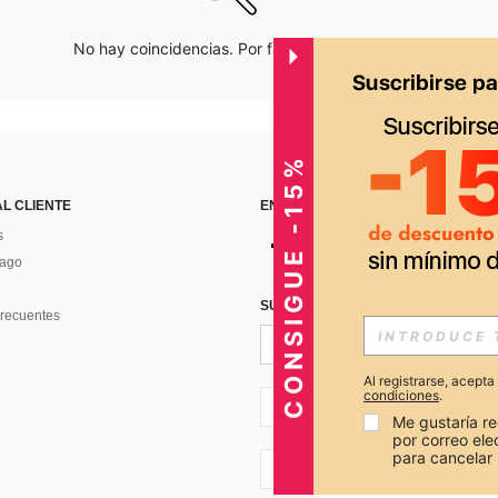
No hay coincidencias. Por favor inténtalo de nuevo.
CONSIGUE -15%
AL CLIENTE
ENCUÉNTRANOS EN
s
Pago
SUSCRÍBETE PARA RECIBIR OFERTA
recuentes
Al registrarse, acept
condiciones
.
PE + 51
Me gustaría re
por correo el
para cancelar 
PE + 51