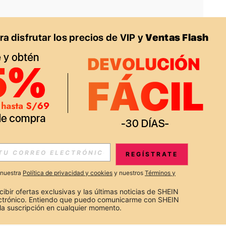
APP
S EXCLUSIVAS, PROMOCIONES Y NOTICIAS DE SHEIN
REGÍSTRATE
Suscribir
a nuestra
Política de privacidad y cookies
y nuestros
Términos y
Suscribirte
cibir ofertas exclusivas y las últimas noticias de SHEIN 
ectrónico. Entiendo que puedo comunicarme con SHEIN 
la suscripción en cualquier momento.
Suscribir