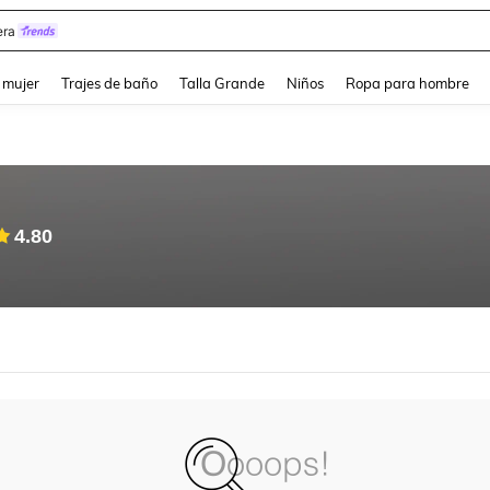
ra
and down arrow keys to navigate search Búsqueda reciente and Busca y Encuentr
 mujer
Trajes de baño
Talla Grande
Niños
Ropa para hombre
4.80