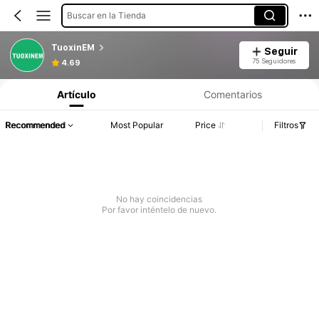
Buscar en la Tienda
TuoxinEM
Seguir
75 Seguidores
4.69
Artículo
Comentarios
Recommended
Most Popular
Price
Filtros
No hay coincidencias
Por favor inténtelo de nuevo.