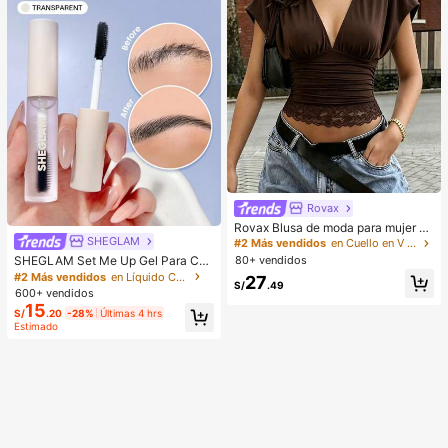
Rovax
Rovax Blusa de moda para mujer de
unicolor con escote en V profundo,
SHEGLAM
#2 Más vendidos
en Cuello en V profundo Tops, blusas y camisetas d
plisada y con dobladillo de encaje
SHEGLAM Set Me Up Gel Para Cej
80+ vendidos
as Marca De Belleza CosméTica M
#2 Más vendidos
en Líquido Cejas
27
S/
.49
aquillaje Para Mujeres Y NiñAs
600+ vendidos
15
S/
.20
-28%
Últimas 4 hrs
Estimado