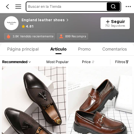
Buscar en la Tienda
England leather shoes
Seguir
752 Seguidores
4.81
3.8K Vendido recientemente
899 Recompra
Página principal
Artículo
Promo
Comentarios
Recommended
Most Popular
Price
Filtros