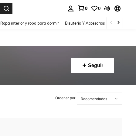
0
0
a. Press Enter to select.
Ropa interior y ropa para dormir
Bisutería Y Accesorios
Zapatos
H
Seguir
Ordenar por