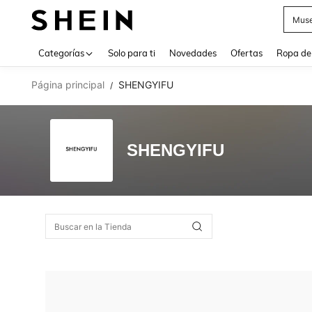
Muse
Use up 
Categorías
Solo para ti
Novedades
Ofertas
Ropa de
Página principal
SHENGYIFU
/
SHENGYIFU