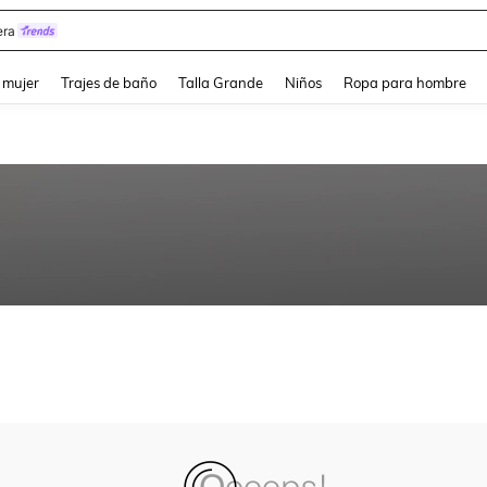
ra
and down arrow keys to navigate search Búsqueda reciente and Busca y Encuentr
 mujer
Trajes de baño
Talla Grande
Niños
Ropa para hombre