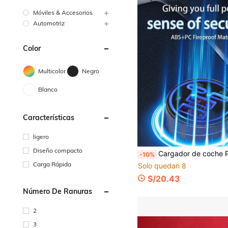
Móviles & Accesorios
Automotriz
Color
Multicolor
Negro
Blanco
Características
ligero
Diseño compacto
Cargador de coche PD de 90W (2A2C, compatible con toma de encendedor de cigarrillos) con carga rápida; compatible con iPhone 15/14 Pro, compatible con Samsung y 
-10%
Carga Rápida
Solo quedan 8
S/20.43
Número De Ranuras
2
3