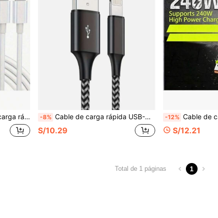
ibles con iPad y otros dispositivos con interfaz Lightning
Cable de carga rápida USB-A a Lightning de 1M/2M/3M compatible con iPhone, cable de datos trenzado de nailon, compatible con iPhone 14/13/12/11 Pro Max XR XS X/8/7/6s Plus 5s SE, también funciona con iPod y otros dispositivos
Cable de carga USB 4 en 1, combinación de cable de carga rápida USB-C de múltiples puertos, potencia máxima 240W, compatible con iPhone 17/16/15/, Galaxy y 
-8%
-12%
S/10.29
S/12.21
1
Total de 1 páginas