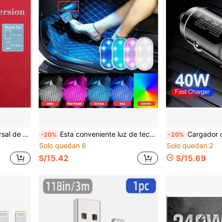
il con detección de inclinación de 60°, agarre cómodo, regalo de cumpleaños anti-operación de pantalla completa
Esta conveniente luz de techo para coche con control táctil renovará completamente tu ambiente interior! Equipada con luces LED multifuncionales brillantes, admite carga USB y presenta una instalación portátil y fácil. Mejora significativamente la comodidad y al conducir, convirtiéndola en un regalo ideal de alta gama para Pascua.
Cargador de coche rápido dual PD de 40W, adaptador de encended
-20%
-20%
Solo quedan 6
Solo quedan 2
S/15.42
S/15.69