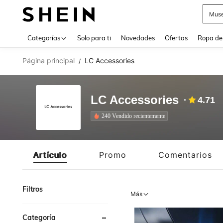
Muse
Use up 
Categorías
Solo para ti
Novedades
Ofertas
Ropa de
Página principal
LC Accessories
/
LC Accessories
4.71
240 Vendido recientemente
Artículo
Promo
Comentarios
Filtros
Más
Categoría