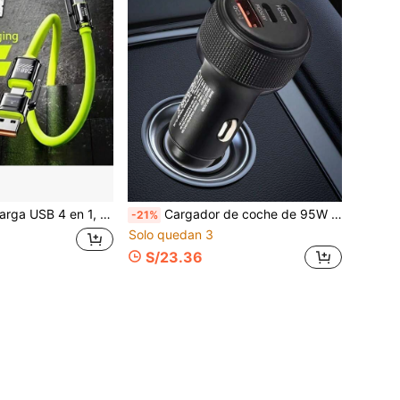
otros dispositivos. Este cable de carga rápida 4 en 1 cuenta con puertos de carga duales, equipado con interfaces USB-A/Tipo-C/Lightning. Este cable de carga rápida 4 en 1 es compatible con iPhone 16/15/14/13/12/11 Pro Max, serie S25/S24/S23.
Cargador de coche de 95W de potencia total – Adaptador de coche para teléfono móvil con 3 puertos USB Tipo-C
-21%
Solo quedan 3
S/23.36