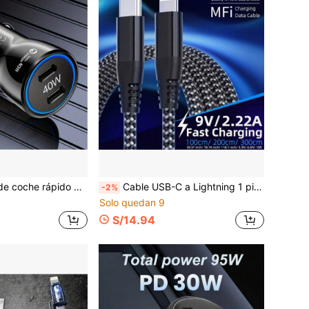
or de cigarrillos de coche con doble puerto USB-C QC3.0 de carga rápida para teléfonos móviles
Cable USB-C a Lightning 1 pieza 3.3/6.6/10 pies Certificado MFi Carga Rápida Cable Tipo-C a Lightning Material de Nailon Compatible con iPhone 13/12/11 Pro Max/XR/XS/8/7/6 Plus y talla grande, Regalo de Navidad/Regalo para el Hogar
-2%
Solo quedan 9
S/14.94