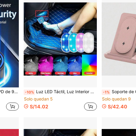
otros dispositivos (soporta carga rápida USB-A y USB-C).
Luz LED Táctil, Luz Interior de Coche Inalámbrica Mini, Luz de Lectura de Techo/Techo, Luz de Umbral de Puerta, Luz de Caja de Almacenamiento, Recargable por USB
Soporte de Carga Inalámbrica Rápida 15W 3-En-1 Estación de Carga Ple
-10%
-1%
Solo quedan 5
Solo quedan 9
S/14.02
S/42.40