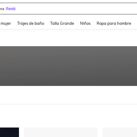
ra
and down arrow keys to navigate search Búsqueda reciente and Busca y Encuentr
 mujer
Trajes de baño
Talla Grande
Niños
Ropa para hombre