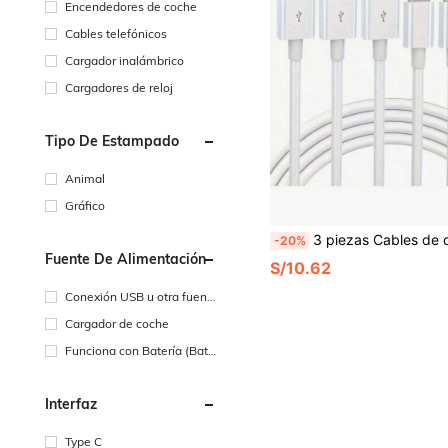
Encendedores de coche
Cables telefónicos
Cargador inalámbrico
Cargadores de reloj
Tipo De Estampado
Animal
Gráfico
3 piezas Cables de carga rápida y datos, compatibles con 14/13/12/11/XS/XR/8/7/6; adecuados para uso en el hogar, la oficina y los viajes, también compat
-20%
Fuente De Alimentación
S/10.62
Conexión USB u otra fuent
e de alimentación de CC
Cargador de coche
Funciona con Batería (Bate
ría Recargable)
Interfaz
Type C