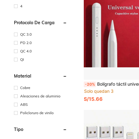
4
Protocolo De Carga
QC 3.0
PD 2.0
QC 4.0
QI
Material
Bolígrafo táctil universal de estilo blanco | Adecuado para tabletas y teléfonos inteligentes Android, bolígrafo táctil capacitivo | Compatible con Xiaomi y tabletas, bolígrafo táctil magnético portátil, adecuado para diferentes marcas de teléfonos y tabletas, equipado con bolígrafo táctil de carga rápida y bolígrafo táct
-20%
Cobre
Solo quedan 3
Aleaciones de aluminio
S/15.66
ABS
Policloruro de vinilo
Tipo