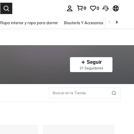
0
0
a. Press Enter to select.
Ropa interior y ropa para dormir
Bisutería Y Accesorios
Zapatos
H
Seguir
21 Seguidores