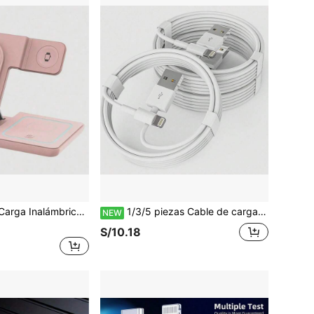
gable Compatible con iPhone 16 15 14 13 12 11 Watch 9 8 7 6 5 Pro Fuente de Alimentación USB
1/3/5 piezas Cable de carga USB a Lightning, compatible con iPhone 14 13 12 11 Pro Max XR XS X 8 7 6 Plus SE y otros modelos
NEW
S/10.18