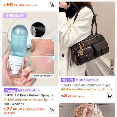
ano
asados, oficinistas. Ideal para oficin
50
a, escuela, trabajo, negocios, viaje
S/
.04
-9%
Estimado
s, actividades al aire libre y otras oc
asiones.
4
#EstiloPreppy
1 pieza Bolso de hombro de mujer d
e unicolor retro de piel de PU con m
#4 Más vendidos
en Cuadros Bolsos De Hombro De Mujer
SHEGLAM
últiples bolsillos, gran capacidad, vi
8
SHEGLAM Press Refresh Spray Fija
ene con un accesorio colgante des
S/
.48
Estimado
dor Marca De Belleza CosméTica
montable (el accesorio colgante pu
#4 Más vendidos
en Natural Spray fijador
Maquillaje Para Mujeres Y NiñAs
ede variar ligeramente)
100+ vendidos
27
S/
.06
-31%
¡Últimos 3 días
Estimado