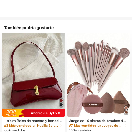
También podría gustarte
Ahorro de S/1.20
1 pieza Bolso de hombro y bandoler
Juego de 16 piezas de brochas de
a de cuero sintético aceitado retro
maquillaje que incluye 13 brochas
#3 Más vendidos
en Hebilla Bolsos De Hombro De Mujer
#7 Más vendidos
en Juegos de brochas de maquillaje Juegos De Pince
para mujer, adecuado para citas, sa
de maquillaje, 1 esponja de maquill
60+ vendidos
100+ vendidos