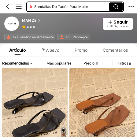
Sandalias De Tacón Para Mujer
MAN ZE
Seguir
2.7K Seguidores
4.84
27K Vendido recientemente
4.1K Recompra
Artículo
Nuevo
Promo
Comentarios
Recomendados
Más populares
Precio
Filtros