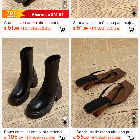
6
Ahorro de S/4.52
Chanclas de tacón alto de punta cu
Sandalias de tacón alto para mujer
51
51
adrada para mujer, sandalias casual
con puntera cuadrada y talón asimé
S/
.96
-8%
¡Últimos 2 días
S/
.59
-8%
¡Últimos 2 días
es de verano negras
trico, sandalias tipo mula casuales
de verano con cierre deslizante
Botas de mujer con punta redonda,
1. Sandalias de tacón alto con punt
105
55
tacón grueso y cremallera trasera, c
a cuadrada, sandalias de cuña casu
S/
.69
-8%
¡Últimos 2 días
S/
.37
-8%
¡Últimos 2 días