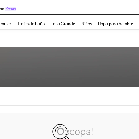
ra
and down arrow keys to navigate search Búsqueda reciente and Busca y Encuentr
 mujer
Trajes de baño
Talla Grande
Niños
Ropa para hombre