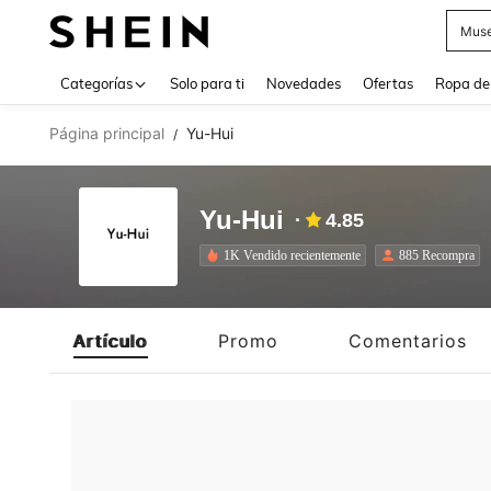
Muse
Use up 
Categorías
Solo para ti
Novedades
Ofertas
Ropa de
Página principal
Yu-Hui
/
Yu-Hui
4.85
1K Vendido recientemente
885 Recompra
Artículo
Promo
Comentarios