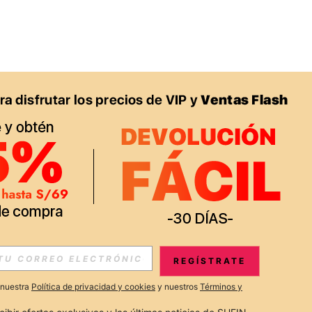
APP
S EXCLUSIVAS, PROMOCIONES Y NOTICIAS DE SHEIN
REGÍSTRATE
Suscribir
a nuestra
Política de privacidad y cookies
y nuestros
Términos y
Suscribirte