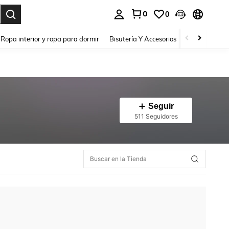
0
0
a. Press Enter to select.
Ropa interior y ropa para dormir
Bisutería Y Accesorios
Zapatos
H
Seguir
511 Seguidores