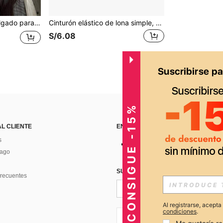
Gorro de lana tejida delgado para el posparto, de moda y versátil para el frío
Cinturón elástico de lona simple, de moda y casual, invisible, accesorio para vestidos y chaquetas en otoño, Halloween
S/6.08
CONSIGUE -15%
AL CLIENTE
ENCUÉNTRANOS EN
s
Pago
SUSCRÍBETE PARA RECIBIR OFERTA
recuentes
Al registrarse, acept
condiciones
.
PE + 51