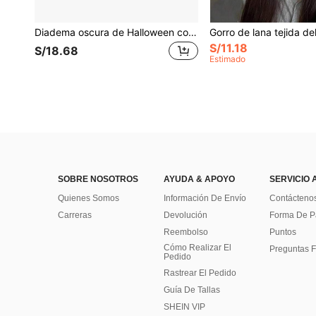
Diadema oscura de Halloween con plumas artificiales blancas y negras de ángel elfo, accesorios de disfraz
S/11.18
S/18.68
Estimado
SOBRE NOSOTROS
AYUDA & APOYO
SERVICIO 
Quienes Somos
Información De Envío
Contácteno
Carreras
Devolución
Forma De 
Reembolso
Puntos
Cómo Realizar El
Preguntas F
Pedido
Rastrear El Pedido
Guía De Tallas
SHEIN VIP