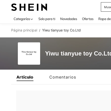
Muse
Use up 
Categorías
Solo para ti
Novedades
Ofertas
Ropa de
Página principal
Yiwu tianyue toy Co.Ltd
/
Yiwu tianyue toy Co.Lt
Artículo
Comentarios