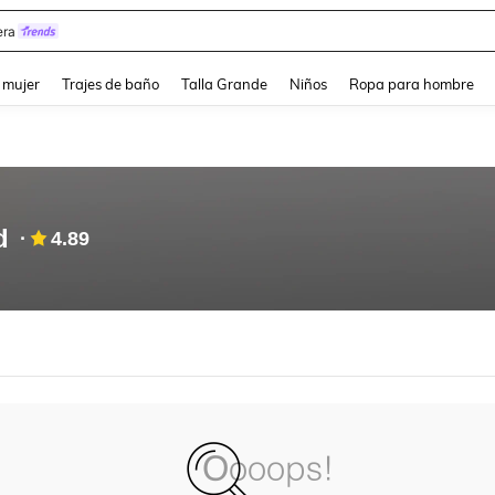
ra
and down arrow keys to navigate search Búsqueda reciente and Busca y Encuentr
 mujer
Trajes de baño
Talla Grande
Niños
Ropa para hombre
d
4.89