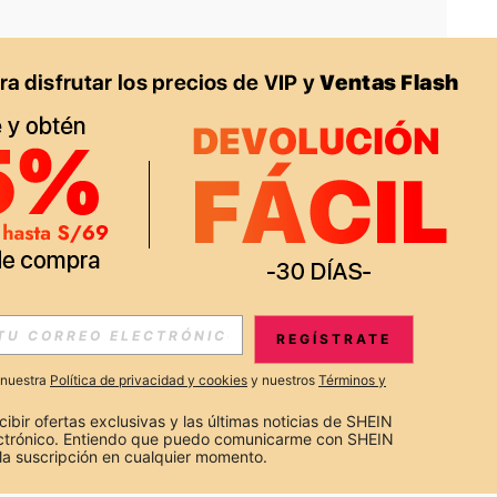
APP
S EXCLUSIVAS, PROMOCIONES Y NOTICIAS DE SHEIN
REGÍSTRATE
Suscribir
a nuestra
Política de privacidad y cookies
y nuestros
Términos y
Suscribirte
cibir ofertas exclusivas y las últimas noticias de SHEIN 
ectrónico. Entiendo que puedo comunicarme con SHEIN 
la suscripción en cualquier momento.
Suscribir