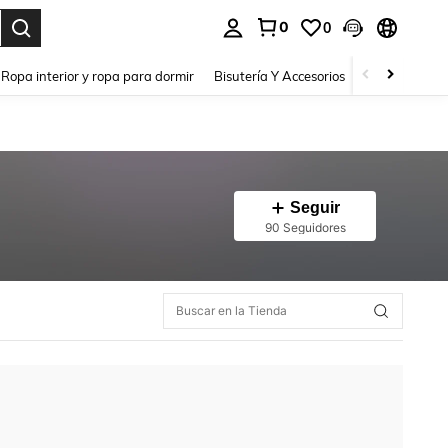
0
0
a. Press Enter to select.
Ropa interior y ropa para dormir
Bisutería Y Accesorios
Zapatos
H
Seguir
90 Seguidores