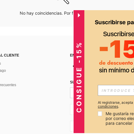
No hay coincidencias. Por favor inténtalo de nuevo.
CONSIGUE -15%
AL CLIENTE
ENCUÉNTRANOS EN
s
Pago
SUSCRÍBETE PARA RECIBIR OFERTA
recuentes
Al registrarse, acept
condiciones
.
PE + 51
Me gustaría re
por correo el
para cancelar 
PE + 51