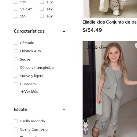
12Y
13Y
13-14Y
14Y
15Y
16Y
S/54.49
Características
Cómodo
Elástico Alto
Suave
Cálido y transpirable
Suave y ligero
Duradero
Ver Más
Escote
cuello redondo
Cuello Camisero
8