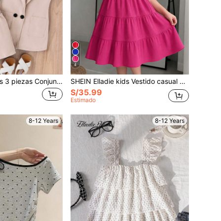
4
SHEIN Elladie kids 3 piezas Conjunto de negocios para niña joven: Camiseta de punto acanalada negra, chaqueta de chaleco, pantalones cortos + gorra, atuendo para ir a la oficina para niños
SHEIN Elladie kids Vestido casual de cuello con volantes estilo pastel con capas para niña jóven de vacaciones
S/35.99
Estimado
8-12 Years
8-12 Years