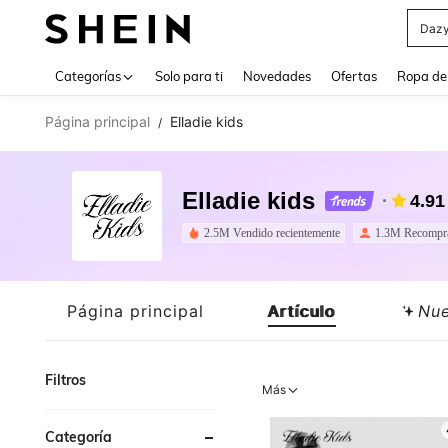
Daz
Use up 
Categorías
Solo para ti
Novedades
Ofertas
Ropa de
Página principal
Elladie kids
/
Elladie kids
4.91
2.5M Vendido recientemente
1.3M Recompr
Página principal
Artículo
Nu
Filtros
Más
Categoría