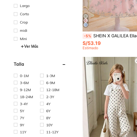
Largo
Corto
Crop
midi
SHEIN X GALILEA Elladie kids Vestido de malla con bordado y corte evasé sin mangas para niñas pequeñas, con decoración elegante de lazo 3D que aporta dulzura y ternura. Adecuado para salidas, picnics en el parque para qu
-5%
Mini
S/53.19
Ver Más
Estimado
Talla
0-1M
1-3M
3-6M
6-9M
9-12M
12-18M
18-24M
2-3Y
3-4Y
4Y
5Y
6Y
7Y
8Y
9Y
10Y
11Y
11-12Y