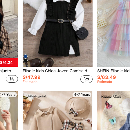
 S/4.24
l para niña, otoño/invierno
Elladie kids Chica Joven Camisa de manga amplia & Vestido ribete con fruncido bajo con abertura sin cinturón
S/47.99
S/63.49
Estimado
Estimado
4-7 Years
4-7 Years