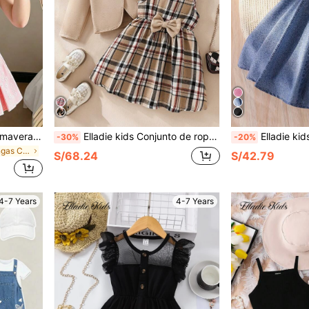
Elladie kids Conjunto de Primavera/Verano para Niñas Jóvenes con Top sin Mangas de Color Amarillo & Blanco con Bloques de Color y Decoración de Flores 3D Asimétrica en el Hombro, con Falda Corta Plisada Blanca, Dulce & Lindo, Adecuado para Uso Diario, Exterior, Juego, Viaje
Elladie kids Conjunto de ropa retro coreana para niña joven, blanco, invierno, cumpleaños, vuelta al colegio, chaqueta de mezcla de lana, vestido sin mangas a cuadros & gorra de newsboy, 2 piezas, primavera otoño
Elladie kids Vestido de niña joven de vacac
-30%
-20%
en Sin mangas Conjuntos de camisetas para niñas
S/68.24
S/42.79
4-7 Years
4-7 Years