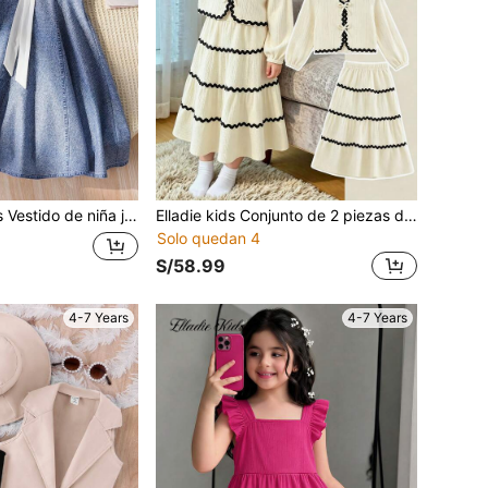
iones informal, suave y lindo, con efecto de parchwork de lazo y denim
Elladie kids Conjunto de 2 piezas de blusa con mangas de linterna francesa elegante, volantes y mariposa & falda, versátil y de moda para primavera, verano, otoño e invierno, vacaciones, fiestas y actividades al aire libre
Solo quedan 4
S/58.99
4-7 Years
4-7 Years