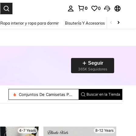
0
0
a. Press Enter to select.
Ropa interior y ropa para dormir
Bisutería Y Accesorios
Zapatos
H
Seguir
365K Seguidores
Bodys Y Monos Para Chicas Jóvenes
Conjuntos De Ropa De Abrigo Para Niñas
Conjuntos De Camisetas Para Niñas
Buscar en la Tienda
4-7 Years
8-12 Years