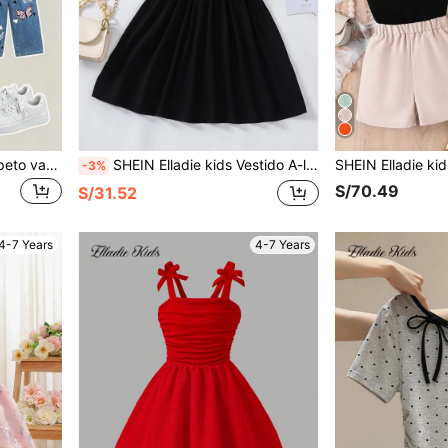
Elladie kids Pantalones de peto vaqueros con estampado de mariposas de dibujos animados para niñas, conjunto de moda informal para el verano
SHEIN Elladie kids Vestido A-line De Manga De Mariposa De Contraste De Malla Para Niña Joven
-3%
S/70.49
S/31.52
4-7 Years
4-7 Years