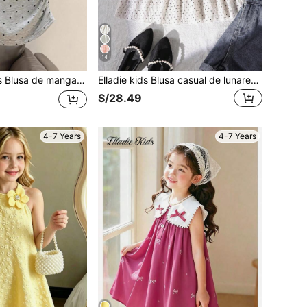
14
casual y cómoda para primavera/verano, conjunto de verano versátil adecuado para actividades al aire libre, picnics, fotografía callejera, vacaciones, días festivos y regalos
Elladie kids Blusa casual de lunares blancos para niñas, tops de verano, diseño suave y de moda, versátil para vacaciones, viajes, campus y uso diario
S/28.49
4-7 Years
4-7 Years