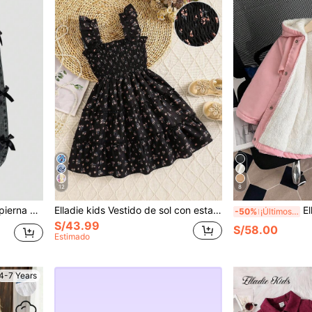
12
8
todas las estaciones para niña
Elladie kids Vestido de sol con estampado floral pequeño para niñas pequeñas, con bloques de color contrastantes en rosa y blanco, mangas con volantes delicados, adecuado para niñas de 4 a 7 años, excelente para vacaciones, playa, sesiones fotográficas diarias, primavera/verano
Elladie kids
-50%
¡Últimos 3 días
S/43.99
S/58.00
Estimado
4-7 Years