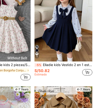
14
ueta de manga larga con cuello de solapa & vestido de tirantes con estampado floral y cintura elástica, atuendo casual para vacaciones
Elladie kids Vestido 2 en 1 estilo preppy para niñas jóvenes, azul marino a rayas con patchwork, manga larga a rayas azul y blanco con cuello con volantes y decoración de lazo, estilo peto azul marino, tela suave y cómoda amigable con la piel, silueta A con cintura ceñida, vestido infantil para primavera/otoño
-5%
S/50.82
en Borgoña Conjuntos para chicas jóvenes
Estimado
4-7 Years
4-7 Years