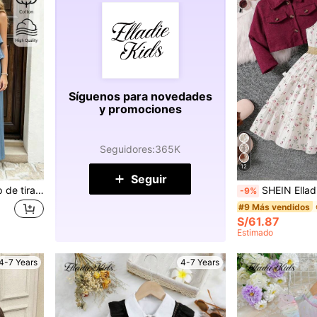
Síguenos para novedades
y promociones
Seguidores
:
365K
12
Seguir
Elladie kids Conjunto de top de tirantes y pantalones largos de unicolor para niña, adecuado para salidas diarias, hogar, vacaciones y talla grande
SHEIN Elladie kids 2 piezas/Set Conjunto de moda familiar de verano para niñas jóvenes, chaq
-9%
#9 Más vendidos
S/61.87
Estimado
4-7 Years
4-7 Years