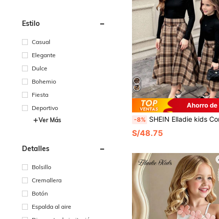
Estilo
Casual
Elegante
Dulce
Bohemio
Fiesta
Ahorro de
Deportivo
SHEIN Elladie kids Conjunto de camiseta de cuello alto de unicolor y falda a cuadros casua
-8%
Ver Más
S/48.75
Detalles
Bolsillo
Cremallera
Botón
Espalda al aire