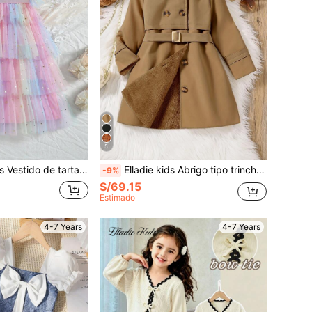
5
SHEIN Elladie kids Vestido de tarta de tul en capas con un precioso cuello de volantes en degradado de colores para niñas jóvenes, con estrellas y lentejuelas, perfecto para fiestas, vacaciones y verano
Elladie kids Abrigo tipo trinchera midi con doble botonadura y cinturón para niñas, abrigo de primavera/otoño de moda para niñas jóvenes
-9%
S/69.15
Estimado
4-7 Years
4-7 Years