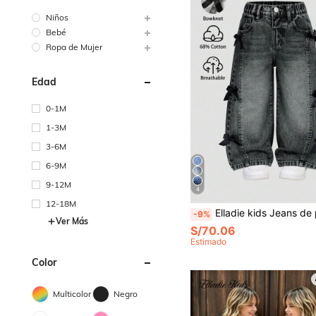
Niños
Bebé
Ropa de Mujer
Edad
0-1M
1-3M
3-6M
6-9M
9-12M
4
12-18M
Elladie kids Jeans de pierna ancha con efecto desgastado y lazo 3D, jeans casuales versátiles para 
-9%
Ver Más
S/70.06
Estimado
Color
Multicolor
Negro