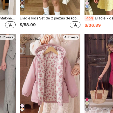
14
14
Elladie kids Conjunto de pantalones de peto con lunares para niñas, camiseta de manga corta + pantalones de peto de pierna ancha con lunares, dulce, casual, minimalista, suave para uso diario, versátil para uso diario, adecuado para zapatos de lona, zapatos de cuero, sandalias, uso diario en casa, salidas al aire libre, atuendos escolares, reuniones casuales, viajes cortos
Elladie kids Set de 2 piezas de ropa de primavera/verano para niñas, blusa de manga corta blanca + falda vaquera; diseño de manga abullonada con volante en el puño, estampado de lazo rosa en el pecho, falda plisada con estampado de lazo rosa, estilo dulce y lindo adecuado para salidas diarias y actividades de padres e hijos
Elladie kids Vestido largo de niña amarillo claro con decoración de flor 3D, cuello halter + adorno de estambre de perla, 
-10%
S/58.99
S/36.89
4-7 Years
4-7 Years
5