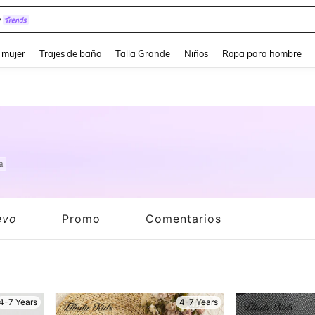
y
and down arrow keys to navigate search Búsqueda reciente and Busca y Encuentr
 mujer
Trajes de baño
Talla Grande
Niños
Ropa para hombre
a
evo
Promo
Comentarios
4-7 Years
4-7 Years