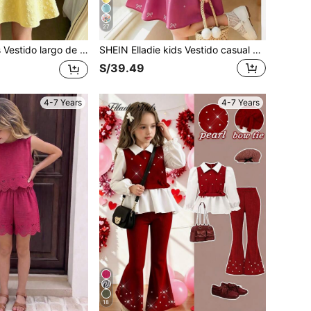
27
textura jacquard, estilo elegante de princesa, adecuado para banquetes / fiestas de cumpleaños, adecuado para ambiente festivo diario / reuniones familiares de fiesta, atuendos llamativos, verano
SHEIN Elladie kids Vestido casual para niñas con estampado de lazos verdes, cuello blanco y decoración de lazos 3D
S/39.49
4-7 Years
4-7 Years
18