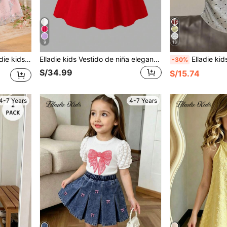
9
13
e las niñas pequeñas luzcan un estilo de princesa elegante, primavera/verano.
Elladie kids Vestido de niña elegante de unicolor con lazo 3D y pliegues en los tirantes, nuevas llegadas de primavera/verano apropiado para salidas, fiestas y eventos
Elladie kids Blusa de manga corta con hombro asimétrico y estampado de mariposas para niñas preadolescentes, 
-30%
S/34.99
S/15.74
4-7 Years
4-7 Years