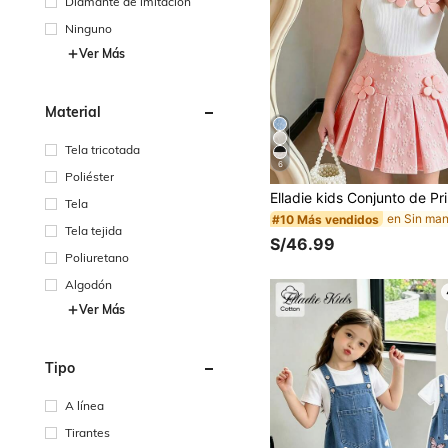
Diamante de imitación
Ninguno
Ver Más
Material
Tela tricotada
6
Poliéster
Tela
#10 Más vendidos
Tela tejida
S/46.99
Poliuretano
Algodón
Ver Más
Tipo
A línea
Tirantes