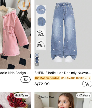
6
 Abrigo acolchado con capucha y cintura ceñida para niña, cierre con cremallera, cordón falso, para invierno
SHEIN Elladie kids Denimly Nuevos Jeans de Pierna Ancha de Mezclilla Azul Claro Sueltos para Mujer de Primavera/Verano, Tela de Mezclilla Suave como Estar Envuelto en Nubes, Detalle de Bordado de Corazón, Diseño de Cintura Elástica para Comodidad, Adecuado para Campus, Calle, Citas, Actividades al Aire Libre y Uso Diario
en Lavado medio Denim para niñas preadolescentes
#2 Más vendidos
S/72.99
4-7 Years
4-7 Years