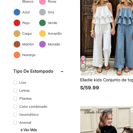
Blanco
Rosa
Azul
Gris
Rojo
Verde
Caqui
Amarillo
Marrón
Morado
Naranja
14
Tipo De Estampado
Liso
S/59.99
Letras
Plantas
Color combinado
Geométrico
Animal
Ver Más