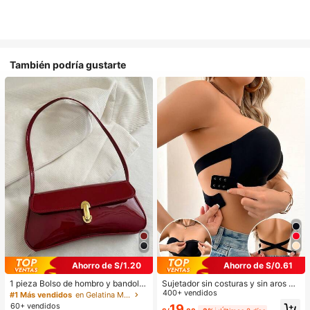
También podría gustarte
Ahorro de S/1.20
Ahorro de S/0.61
1 pieza Bolso de hombro y bandoler
Sujetador sin costuras y sin aros pa
a de cuero sintético aceitado retro
ra mujer, sexy con laterales antidesl
400+ vendidos
#1 Más vendidos
en Gelatina Monedero
para mujer, adecuado para citas, sa
izantes, almohadillas extraíbles y e
60+ vendidos
19