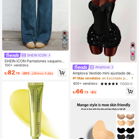
35
SHEIN ICON
8
SHEIN ICON Pantalones vaqueros
de pierna ancha de unicolor, de bol
100+ vendidos
Amplova
sillo, informales y versátiles
82
Amplova Vestido mini ajustado de
S/
.79
-20%
¡Últimos 3 días
mujer con parches de unicolor, dobl
#1 Más vendidos
en Escotado por detrás Mini vestidos de mujer
adillo de piel sintética y estilo de m
400+ vendidos
(1000+)
oda
66
S/
.73
-6%