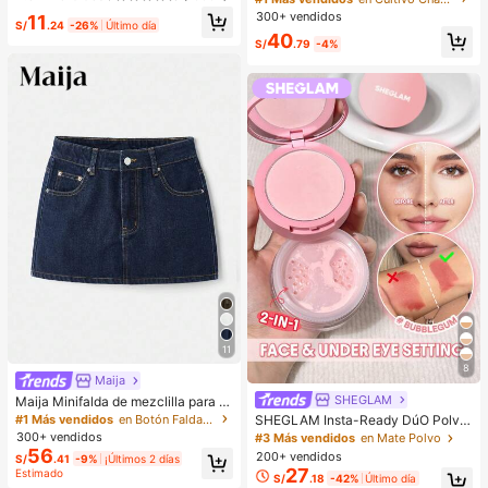
ostizas 3D de visón sintético, Maqu
ero negro, cómodo, estilo streetwea
300+ vendidos
11
illaje, Extensiones de pestañas, Pes
S/
.24
-26%
Último día
r, rave, hippie, athleisure y Y2K para
tañas cortas, Pestañas ligeras DIY,
40
mujer, otoño
S/
.79
-4%
Extensiones de pestañas postizas
DIY en casa, Uso diario
11
8
Maija
SHEGLAM
Maija Minifalda de mezclilla para m
ujer estilo Y2K, concierto, regreso a
#1 Más vendidos
en Botón Faldas de mezclilla para mujer
SHEGLAM Insta-Ready DúO Polvo
la escuela
Fijador Rostro & Ojeras-Bubblegum
300+ vendidos
#3 Más vendidos
en Mate Polvo
Marca De Belleza CosméTica Maq
56
200+ vendidos
S/
.41
-9%
¡Últimos 2 días
uillaje Para Mujeres Y NiñAs
27
Estimado
S/
.18
-42%
Último día