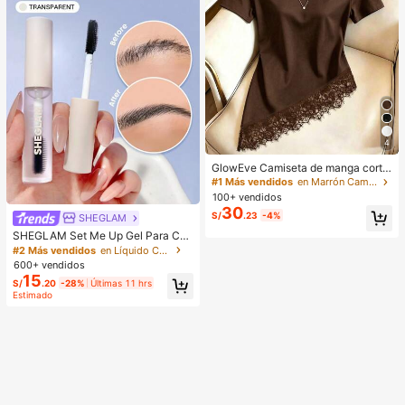
4
GlowEve Camiseta de manga corta
de cuello redondo de unicolor casu
#1 Más vendidos
en Marrón Camisetas básicas informales
al versátil para uso diario para muje
100+ vendidos
r
30
S/
.23
-4%
SHEGLAM
SHEGLAM Set Me Up Gel Para Cej
as Marca De Belleza CosméTica M
#2 Más vendidos
en Líquido Cejas
aquillaje Para Mujeres Y NiñAs
600+ vendidos
15
S/
.20
-28%
Últimas 11 hrs
Estimado