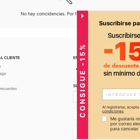
No hay coincidencias. Por favor inténtalo de nuevo.
CONSIGUE -15%
AL CLIENTE
ENCUÉNTRANOS EN
s
Pago
SUSCRÍBETE PARA RECIBIR OFERTA
recuentes
Al registrarse, acept
condiciones
.
PE + 51
Me gustaría re
por correo el
para cancelar 
PE + 51