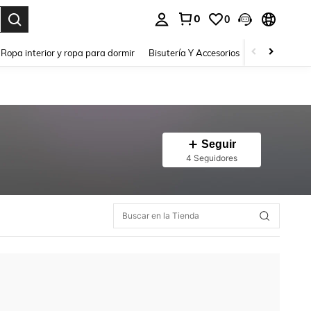
0
0
a. Press Enter to select.
Ropa interior y ropa para dormir
Bisutería Y Accesorios
Zapatos
H
Seguir
4 Seguidores