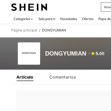
Muse
Use up 
Categorías
Solo para ti
Novedades
Ofertas
Ropa de
Página principal
DONGYUMIAN
/
DONGYUMIAN
5.00
Artículo
Comentarios