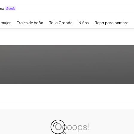
ra
and down arrow keys to navigate search Búsqueda reciente and Busca y Encuentr
 mujer
Trajes de baño
Talla Grande
Niños
Ropa para hombre