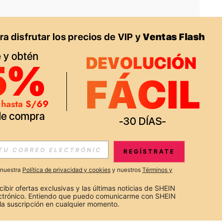
APP
S EXCLUSIVAS, PROMOCIONES Y NOTICIAS DE SHEIN
REGÍSTRATE
Suscribir
a nuestra
Política de privacidad y cookies
y nuestros
Términos y
Suscribirte
cibir ofertas exclusivas y las últimas noticias de SHEIN 
ectrónico. Entiendo que puedo comunicarme con SHEIN 
la suscripción en cualquier momento.
Suscribir