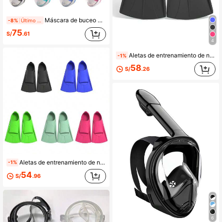
Máscara de buceo de cara completa para adultos con sistema de respiración seca y soporte desmontable para cámara, equipo de buceo con vista panorámica de 180°, anti-empañamiento y anti-fugas, para uso submarino
-8%
Último día
75
S/
.61
4
Aletas de entrenamiento de natación, hechas de material de silicona cómodo, estilo corto con flotabilidad, vienen con bolsa de malla, adecuadas para hombres y mujeres adultos, mejoran la fuerza de las piernas, esenciales para la playa, accesorios de playa, flotadores de piscina
-1%
58
S/
.26
Aletas de entrenamiento de natación, aletas de silicona portátiles con bolsa de malla, adecuadas para adolescentes y adultos, hombres y mujeres
-1%
54
S/
.96
6