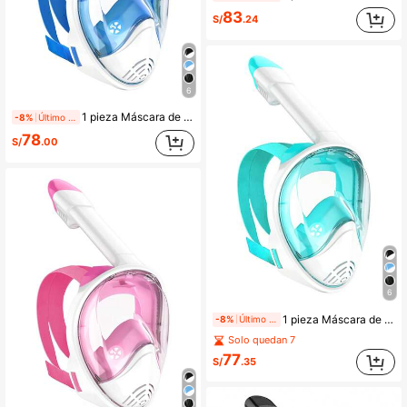
83
S/
.24
6
1 pieza Máscara de snorkel de cara completa para adultos con soporte para cámara, equipo de snorkel panorámico seco de 180°, equipo de buceo antivaho y antifugas, artículos esenciales de playa, accesorios de playa, flotador de piscina
-8%
Último día
78
S/
.00
6
1 pieza Máscara de snorkel de cara completa para adultos con soporte para cámara, panorámica de 180 grados, equipo de snorkel seco, equipo de snorkel antivaho y anti-fugas, artículos esenciales de playa, accesorios de playa, flotador de piscina
-8%
Último día
Solo quedan 7
77
S/
.35