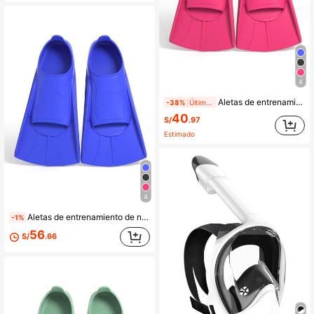
4
Aletas de entrenamiento de natación, hechas de material de silicona cómodo, aletas de flotabilidad de estilo corto, vienen con bolsa de malla, adecuadas para hombres y mujeres adultos, mejoran la fuerza de las piernas, esenciales para la playa, accesorios de playa, flotadores de piscina
-38%
Último día
40
S/
.97
Estimado
4
Aletas de entrenamiento de natación, hechas de material de silicona cómodo, aletas de flotabilidad de estilo corto, vienen con bolsa de malla, adecuadas para hombres y mujeres adultos, mejoran la fuerza de las piernas, esenciales para la playa, accesorios de playa, flotadores de piscina
-1%
56
S/
.66