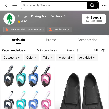
Buscar en la Tienda
Songxin Diving Manufacture
Seguir
282 Seguidores
4.91
10K+ Vendido recientemente
1K+ Recompra
Artículo
Promo
Comentarios
Recomendados
Más populares
Precio
Filtros
Categoría
Color
Talla
Material
Actividad