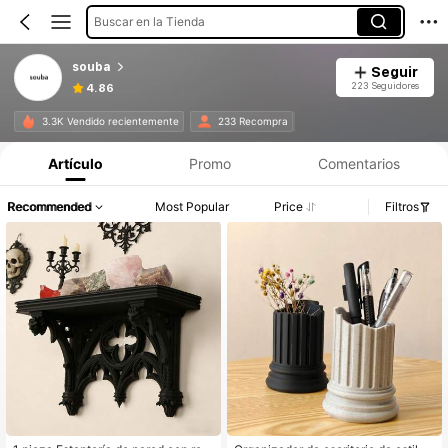
Buscar en la Tienda
souba
Seguir
223 Seguidores
4.86
3.3K Vendido recientemente
233 Recompra
Artículo
Promo
Comentarios
Recommended
Most Popular
Price
Filtros