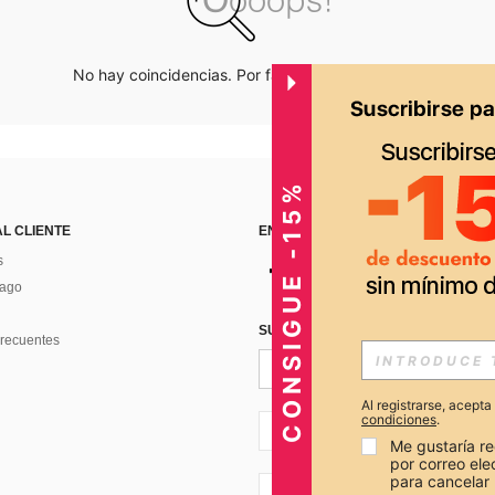
No hay coincidencias. Por favor inténtalo de nuevo.
CONSIGUE -15%
AL CLIENTE
ENCUÉNTRANOS EN
s
Pago
SUSCRÍBETE PARA RECIBIR OFERTA
recuentes
Al registrarse, acept
condiciones
.
PE + 51
Me gustaría re
por correo el
para cancelar 
PE + 51