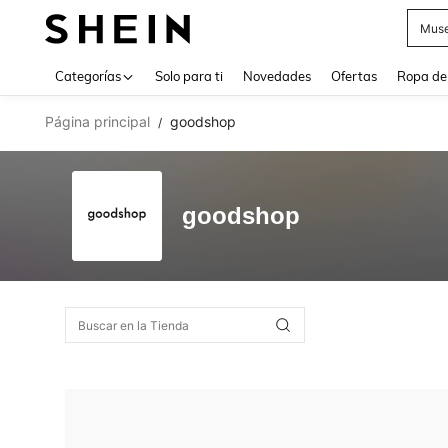
Muse
Use up 
Categorías
Solo para ti
Novedades
Ofertas
Ropa de
Página principal
goodshop
/
goodshop