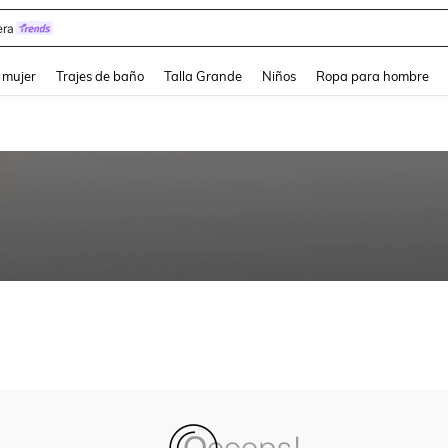
ra
and down arrow keys to navigate search Búsqueda reciente and Busca y Encuentr
 mujer
Trajes de baño
Talla Grande
Niños
Ropa para hombre