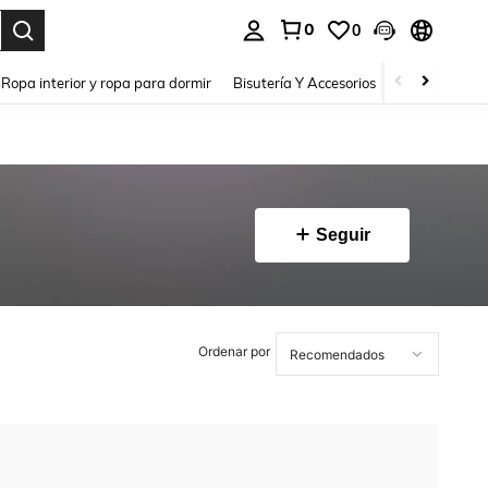
0
0
a. Press Enter to select.
Ropa interior y ropa para dormir
Bisutería Y Accesorios
Zapatos
H
Seguir
Ordenar por