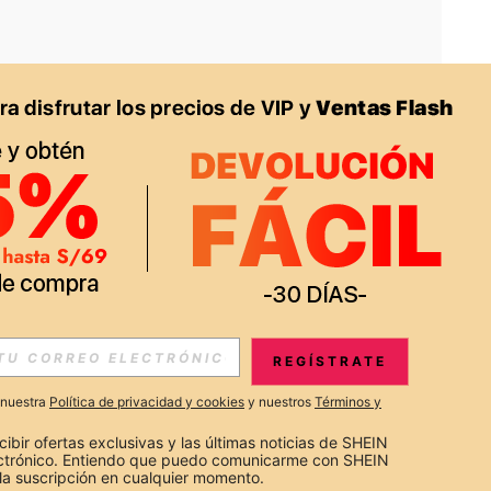
APP
S EXCLUSIVAS, PROMOCIONES Y NOTICIAS DE SHEIN
REGÍSTRATE
Suscribir
a nuestra
Política de privacidad y cookies
y nuestros
Términos y
Suscribirte
cibir ofertas exclusivas y las últimas noticias de SHEIN 
ectrónico. Entiendo que puedo comunicarme con SHEIN 
la suscripción en cualquier momento.
Suscribir