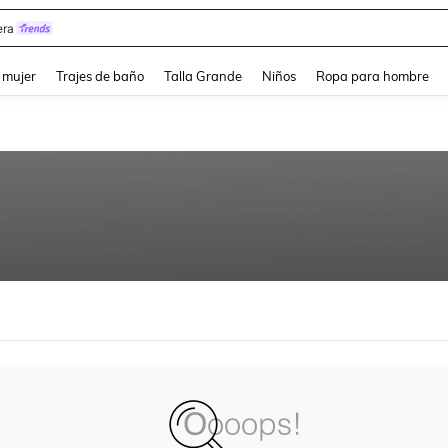
ra
and down arrow keys to navigate search Búsqueda reciente and Busca y Encuentr
 mujer
Trajes de baño
Talla Grande
Niños
Ropa para hombre