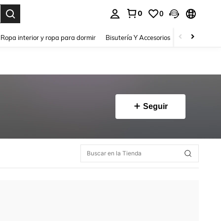
0
0
a. Press Enter to select.
Ropa interior y ropa para dormir
Bisutería Y Accesorios
Zapatos
H
Seguir