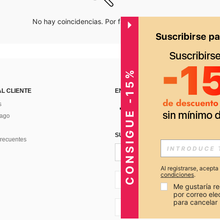
No hay coincidencias. Por favor inténtalo de nuevo.
CONSIGUE -15%
AL CLIENTE
ENCUÉNTRANOS EN
s
Pago
SUSCRÍBETE PARA RECIBIR OFERTA
recuentes
Al registrarse, acept
condiciones
.
PE + 51
Me gustaría re
por correo el
para cancelar 
PE + 51