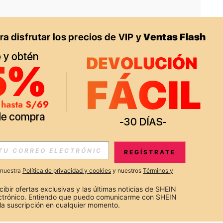
APP
S EXCLUSIVAS, PROMOCIONES Y NOTICIAS DE SHEIN
REGÍSTRATE
Suscribir
a nuestra
Política de privacidad y cookies
y nuestros
Términos y
Suscribirte
cibir ofertas exclusivas y las últimas noticias de SHEIN 
ectrónico. Entiendo que puedo comunicarme con SHEIN 
la suscripción en cualquier momento.
Suscribir