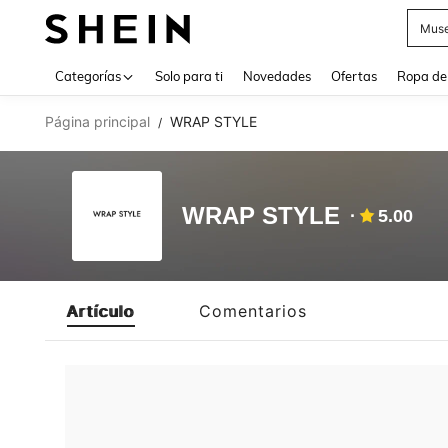
Muse
Use up 
Categorías
Solo para ti
Novedades
Ofertas
Ropa de
Página principal
WRAP STYLE
/
WRAP STYLE
5.00
Artículo
Comentarios