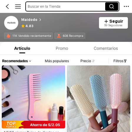
Buscar en la Tienda
Maidodo
Seguir
59 Seguidores
4.83
11K Vendido recientemente
608 Recompra
Artículo
Promo
Comentarios
Recomendados
Más populares
Precio
Filtros
Ahorro de S/2.05