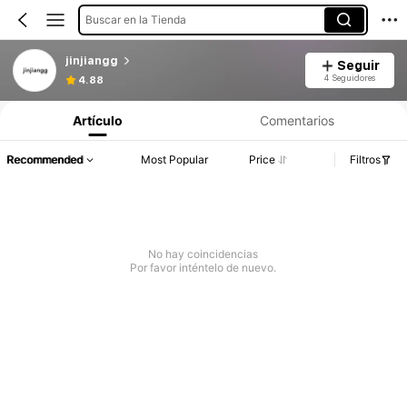
Buscar en la Tienda
jinjiangg
Seguir
4 Seguidores
4.88
Artículo
Comentarios
Recommended
Most Popular
Price
Filtros
No hay coincidencias
Por favor inténtelo de nuevo.