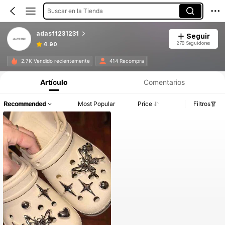
Buscar en la Tienda
adasf1231231
Seguir
278 Seguidores
4.90
2.7K Vendido recientemente
414 Recompra
Artículo
Comentarios
Recommended
Most Popular
Price
Filtros