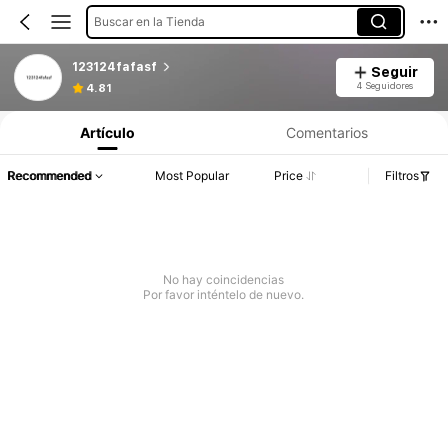
Buscar en la Tienda
123124fafasf
Seguir
4 Seguidores
4.81
Artículo
Comentarios
Recommended
Most Popular
Price
Filtros
No hay coincidencias
Por favor inténtelo de nuevo.