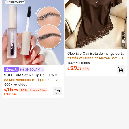
4
GlowEve Camiseta de manga corta
de cuello redondo de unicolor casu
#1 Más vendidos
en Marrón Camisetas básicas informales
al versátil para uso diario para muje
100+ vendidos
r
29
S/
.75
-4%
SHEGLAM
SHEGLAM Set Me Up Gel Para Cej
as Marca De Belleza CosméTica M
#2 Más vendidos
en Líquido Cejas
aquillaje Para Mujeres Y NiñAs
600+ vendidos
15
S/
.20
-28%
Últimas 5 hrs
Estimado