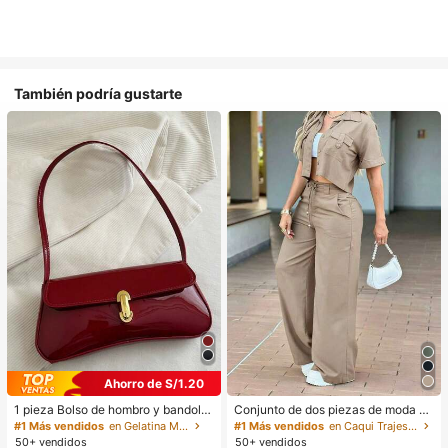
También podría gustarte
Ahorro de S/1.20
1 pieza Bolso de hombro y bandoler
Conjunto de dos piezas de moda de
a de cuero sintético aceitado retro
verano para mujer de unicolor casu
#1 Más vendidos
en Gelatina Monedero
#1 Más vendidos
en Caqui Trajes de dos piezas para mujer
para mujer, adecuado para citas, sa
al: top de manga corta con cuello y
50+ vendidos
50+ vendidos