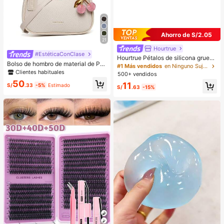
Ahorro de S/2.05
21
Hourtrue
#EstéticaConClase
Hourtrue Pétalos de silicona grueso
Bolso de hombro de material de PU
s e impermeables para damas, para
#1 Más vendidos
en Ninguno Sujetador adhesivo para mujer
de unicolor con diseño gráfico de le
levantar y empujar el pecho peque
Clientes habituales
500+ vendidos
tra, versátil y de moda clásica 202
ño, especial para fotografía de bod
50
11
6, adecuado para compras, bolso d
as, para damas de honor
S/
.33
-5%
Estimado
S/
.63
-15%
e axila Y2K, bolso de mano