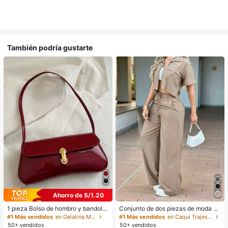
También podría gustarte
Ahorro de S/1.20
1 pieza Bolso de hombro y bandoler
Conjunto de dos piezas de moda de
a de cuero sintético aceitado retro
verano para mujer de unicolor casu
#1 Más vendidos
en Gelatina Monedero
#1 Más vendidos
en Caqui Trajes de dos piezas para mujer
para mujer, adecuado para citas, sa
al: top de manga corta con cuello y
50+ vendidos
50+ vendidos