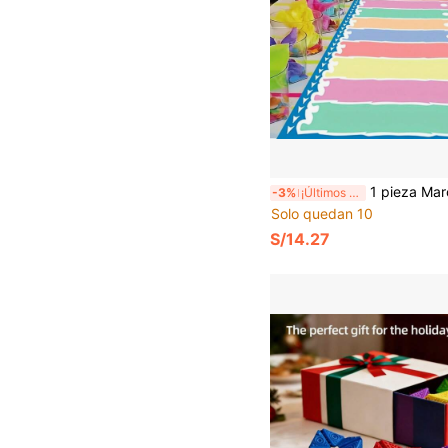
1 pieza Marcador de juego rodante colorido - 10 niveles, 59.06 pulgadas de largo, con un patrón de rayas vibrantes. Perfecto para reuniones familiares, const
-3%
¡Últimos 2 días
Solo quedan 10
S/14.27