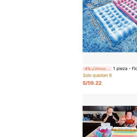
1 pieza - Flotador inflable para piscina de 18 agujeros tamaño adulto - Flotador extra grande para piscina para adultos con reposacabezas, colchoneta flotante 
-2%
¡Últimos 2 días
Solo quedan 6
S/59.22