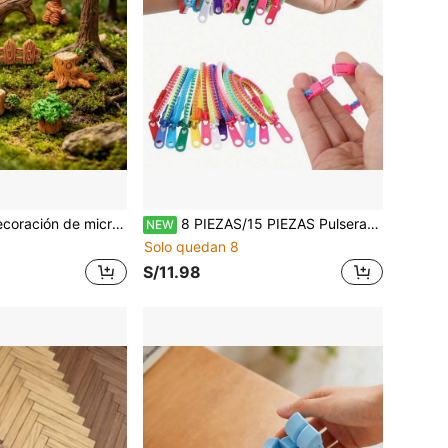
e escena de cabaña en tronco de árbol, accesorios de decoración de escena de escritorio con tanque de musgo
8 PIEZAS/15 PIEZAS Pulseras Sensoriales de Dos Colores - Alivio del Estrés y la Ansiedad para Adultos, Favores de Boda, Decoración de Despedida de Soltera, Rellenos de Bolsas de Regalo de Cumpleaños, Accesorios Sensoriales Anti-Estrés, Pulseras Coloridas, Accesorios Ricos, Colores y Patrones Aleatorios
NEW
Solo quedan 8
S/11.98