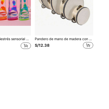
ra adultos, juguete de escritorio calmante, regalo de fiesta, recompensa para el aula, relleno de calcetín de Navidad
Pandero de mano de madera con hilera simple de címbalos metálicos, de 4/6/8/10 pulgadas, para adultos. Instrumento musical de percusión para ritmo y fiesta, KTV (el palillo no está incluido). Pandero, instrumentos musicales, baquetas
S/12.38