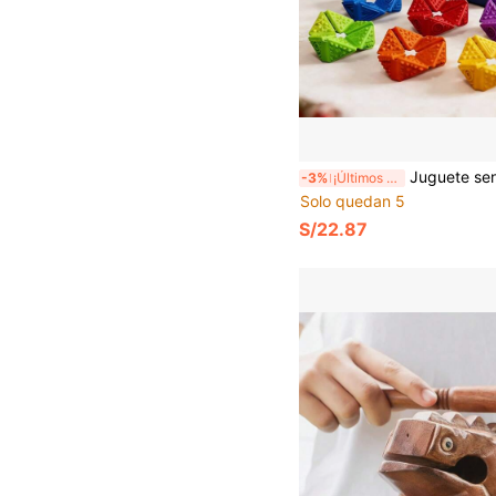
Juguete sensorial táctil de alivio del estrés con textura aleatoria de 6 colores, herramienta de relajación antiansiedad flexible y plegable, juguete fidget de escritorio silencioso, portátil y de bolsillo para calmar y concentrar, herram
-3%
¡Últimos 3 días
Solo quedan 5
S/22.87