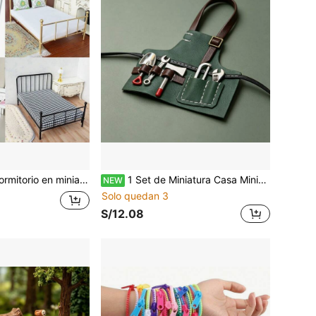
1:12 Escena de dormitorio en miniatura para casa de muñecas con marco de hierro, colchón rosa, sábana de cama, cama en miniatura con decoración minimalista, accesorio de fotografía de muebles en miniatura (Modelo de cama de hierro en miniatura, el colchón se puede quitar, puede haber algunas marcas de pegamento en la parte posterior del colchón, no es un problema de calidad.)
1 Set de Miniatura Casa Miniatura Delantal y Kit de Accesorios - Pala Realista, Hacha, Llave Inglesa Herramientas para Escala 1:12 Casa Miniatura, Mini Hogar DIY Mini Manualidades, Accesorios de Simulación de Escena y Juego de Rol, Compatible con Varios Modelos Coleccionables
NEW
Solo quedan 3
S/12.08