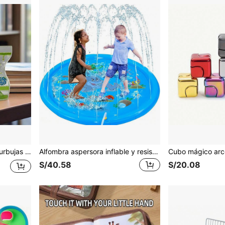
1 pieza Temporizador de burbujas de movimiento líquido, regalo del Día de San Valentín, pantalla visual relajante de doble rueda, decoración de escritorio estética en azul y blanco, regalo relajante para él/ella, accesorio lindo para oficina y hogar
Alfombra aspersora inflable y resistente al agua del mundo oceánico para uso en exteriores, con sistema de rociado de agua - Fabricada en PVC duradero y antideslizante, para juegos de verano al aire libre, refrescamiento del césped, fiestas de cumpleaños y regalos festivos (colores surtidos), diseño alegre y superficie antideslizante
S/40.58
S/20.08