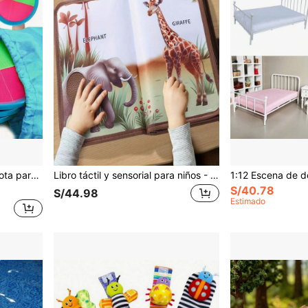
 la familia - Regalo de Pascua para adultos/familias
Libro táctil y sensorial para niños - Libro de aprendizaje en 3D y educación temprana para desarrollar la cognición para niños y niñas - Ideal para fiestas, vacaciones y útiles escolares
S/40.78
S/44.98
Estimado