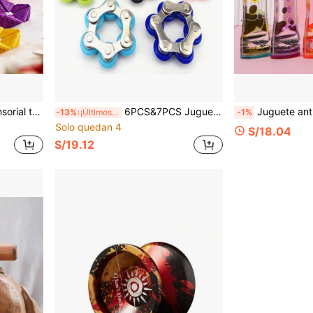
ienta sensorial portátil para satisfacer necesidades sensoriales, adecuado para oficina, viajes, hogar, rincón tranquilo y regalo de vacaciones
6PCS&7PCS Juguete de alivio del estrés de cadena de 6 secciones, cadena de bicicleta de descompresión y ventilación, juguete de metal color aleatorio
Juguete antiestrés sensorial de burbujas líquidas en movimiento, temporizador líquido pa
-13%
¡Últimos 3 días
-1%
Solo quedan 4
S/18.04
S/19.12