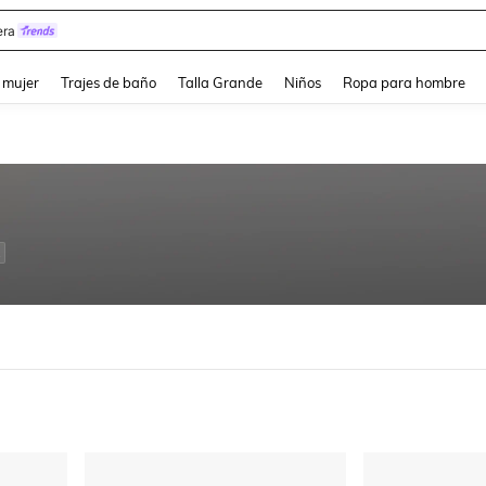
y
and down arrow keys to navigate search Búsqueda reciente and Busca y Encuentr
 mujer
Trajes de baño
Talla Grande
Niños
Ropa para hombre