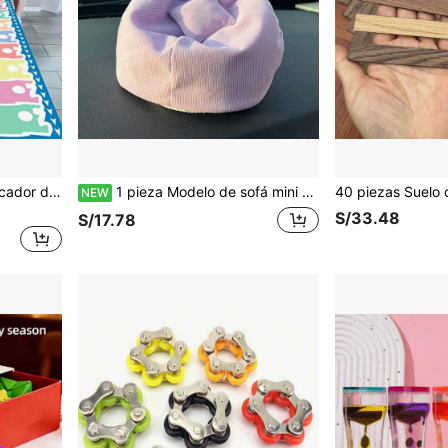
rucción de equipos, actividades al aire libre, ceremonias de graduación y celebraciones de cumpleaños
1 pieza Modelo de sofá mini casa con asiento suave - Accesorio de muebles en miniatura para escenas de mini casa, casa de muñecas, decoración de habitación en miniatura - Coleccionable
NEW
S/33.48
S/17.78