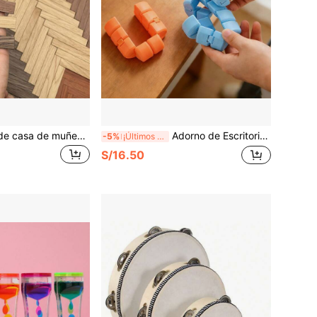
40 piezas Suelo de casa de muñecas a escala 1:12, Suelo de madera, Accesorios para casa de muñecas, Decoración de hogar en miniatura, Artículos de decoración para casa de muñecas a escala 1:12
Adorno de Escritorio de Giro Infinito - Dispositivo de Alivio del Estrés, Mecanismo de Giro Suave, Múltiples Colores Disponibles: Rosa/Azul/Naranja/Amarillo. Hecho de Material Plástico Duradero, Regalo Perfecto para Cumpleaños, Navidad, Acción de Gracias o Fiesta
-5%
¡Últimos 2 días
S/16.50