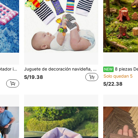
para tomar el sol, balsa flotante de descanso para piscina, playa, lago y fiesta de piscina
Juguete de decoración navideña, calcetines de sonajero para bebé, para niñas y niños de 3 a 12 meses, juguete de desarrollo y aprendizaje con sonajeros y dientes para manos y pies, Navidad, Juguetes de sonajero, Calcetines de Navidad para bebé niño, Juguetes para bebé de 3 meses, Juguetes para bebé, Juguetes para bebé niña, Juguetes para bebé niño, Juguetes para bebé, Mi primera Navidad bebé, Juguetes para bebé, Juguete para bebé, Juguetes para bebé niña
8 piezas Decoración de micro paisaje estilo bosque, resina, accesorios d
NEW
Solo quedan 5
S/19.38
S/22.38