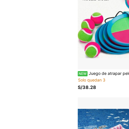
Juego de atrapar pelota para adultos con bolsa de almacenamiento, 4 piezas - Juguetes de playa, juguetes de piscina, juegos de patio - Regalo clásico para toda
NEW
Solo quedan 3
S/38.28