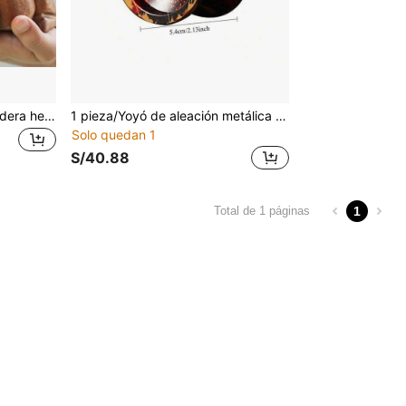
Instrumento de rana de madera hecho a mano - Bloque de juguete de percusión, perfecto para decoración del hogar y oficina, marrón oscuro, Kalimba piano de pulgar de madera, reloj de juguete en forma de rana, "El lobo y los 7 cabritos", tambor de lluvia de acero exterior, instrumentos de juguete, tambor de lengua
1 pieza/Yoyó de aleación metálica avanzada para jugadores experimentados, sin respuesta, adecuado para adolescentes y principiantes. Juguete deportivo para exteriores. Incluye un rodamiento y 10 cuerdas.
Solo quedan 1
S/40.88
1
Total de 1 páginas