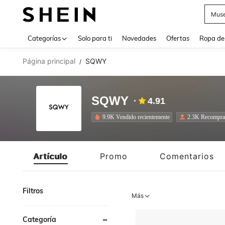
Daz
Use up 
Categorías
Solo para ti
Novedades
Ofertas
Ropa de
Página principal
SQWY
/
SQWY
4.91
9.9K Vendido recientemente
2.3K Recompra
Artículo
Promo
Comentarios
Filtros
Más
Categoría