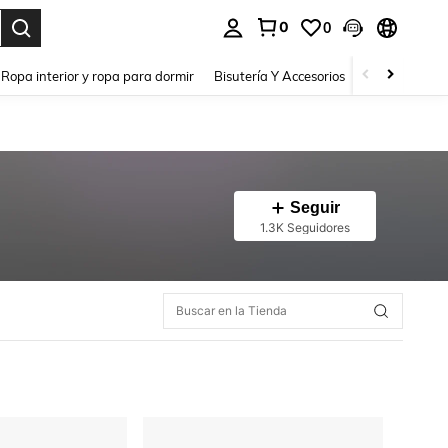
0
0
a. Press Enter to select.
Ropa interior y ropa para dormir
Bisutería Y Accesorios
Zapatos
H
Seguir
1.3K Seguidores