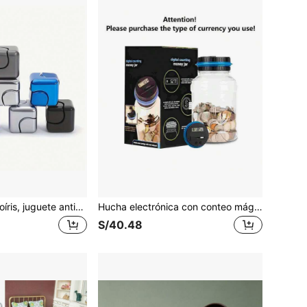
Cubo mágico arcoíris, juguete antiestrés, rompecabezas de metal giratorio, juguete de escritorio adecuado para necesidades especiales, TDAH, regalos de Halloween y Navidad
Hucha electrónica con conteo mágico de dinero (sin batería, algunas piezas se envían al azar, solo admite dólares estadounidenses y euros)
S/40.48