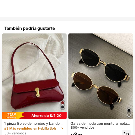
También podría gustarte
Ahorro de S/1.20
1 pieza Bolso de hombro y bandoler
Gafas de moda con montura metáli
a de cuero sintético aceitado retro
ca ovalada/poligonal (media montu
800+ vendidos
#3 Más vendidos
en Hebilla Bolsos De Hombro De Mujer
para mujer, adecuado para citas, sa
ra), adecuadas para uso diario y act
50+ vendidos
3