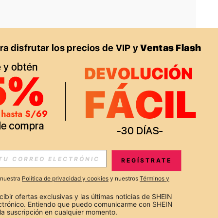
APP
S EXCLUSIVAS, PROMOCIONES Y NOTICIAS DE SHEIN
REGÍSTRATE
Suscribir
a nuestra
Política de privacidad y cookies
y nuestros
Términos y
Suscribirte
cibir ofertas exclusivas y las últimas noticias de SHEIN 
ectrónico. Entiendo que puedo comunicarme con SHEIN 
la suscripción en cualquier momento.
Suscribir