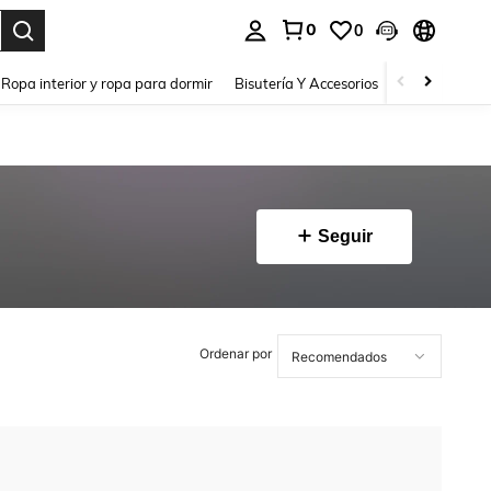
0
0
a. Press Enter to select.
Ropa interior y ropa para dormir
Bisutería Y Accesorios
Zapatos
H
Seguir
Ordenar por