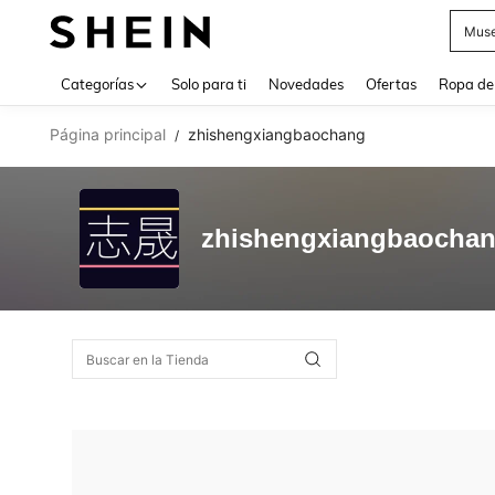
Muse
Use up 
Categorías
Solo para ti
Novedades
Ofertas
Ropa de
Página principal
zhishengxiangbaochang
/
zhishengxiangbaocha