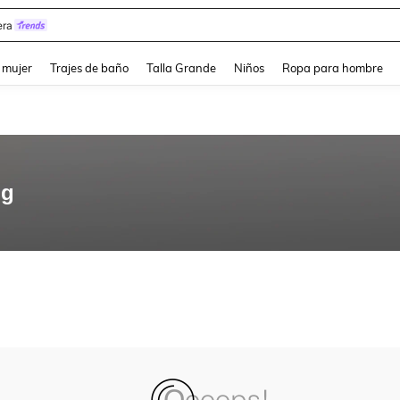
ra
and down arrow keys to navigate search Búsqueda reciente and Busca y Encuentr
 mujer
Trajes de baño
Talla Grande
Niños
Ropa para hombre
ng