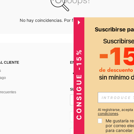
No hay coincidencias. Por favor inténtalo de nuevo.
CONSIGUE -15%
AL CLIENTE
ENCUÉNTRANOS EN
s
Pago
SUSCRÍBETE PARA RECIBIR OFERTA
recuentes
Al registrarse, acept
condiciones
.
PE + 51
Me gustaría re
por correo el
para cancelar 
PE + 51