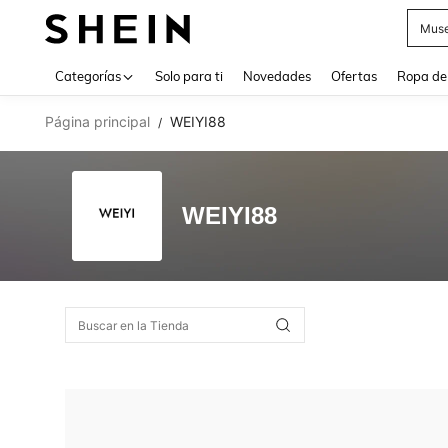
Muse
Use up 
Categorías
Solo para ti
Novedades
Ofertas
Ropa de
Página principal
WEIYI88
/
WEIYI88