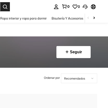
0
0
a. Press Enter to select.
Ropa interior y ropa para dormir
Bisutería Y Accesorios
Zapatos
H
Seguir
Ordenar por