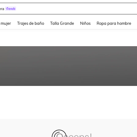
ra
and down arrow keys to navigate search Búsqueda reciente and Busca y Encuentr
 mujer
Trajes de baño
Talla Grande
Niños
Ropa para hombre