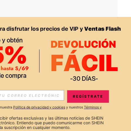
APP
S EXCLUSIVAS, PROMOCIONES Y NOTICIAS DE SHEIN
REGÍSTRATE
Suscribir
a nuestra
Política de privacidad y cookies
y nuestros
Términos y
Suscribirte
cibir ofertas exclusivas y las últimas noticias de SHEIN 
ectrónico. Entiendo que puedo comunicarme con SHEIN 
la suscripción en cualquier momento.
Suscribir