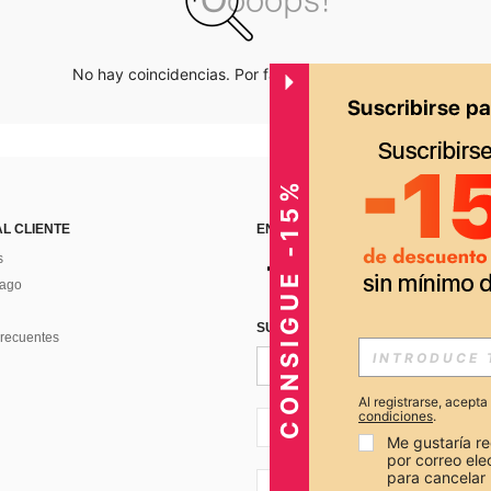
No hay coincidencias. Por favor inténtalo de nuevo.
CONSIGUE -15%
AL CLIENTE
ENCUÉNTRANOS EN
s
Pago
SUSCRÍBETE PARA RECIBIR OFERTA
recuentes
Al registrarse, acept
condiciones
.
PE + 51
Me gustaría re
por correo el
para cancelar 
PE + 51