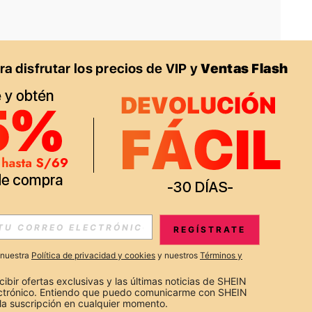
APP
S EXCLUSIVAS, PROMOCIONES Y NOTICIAS DE SHEIN
REGÍSTRATE
Suscribir
a nuestra
Política de privacidad y cookies
y nuestros
Términos y
Suscribirte
cibir ofertas exclusivas y las últimas noticias de SHEIN 
ectrónico. Entiendo que puedo comunicarme con SHEIN 
la suscripción en cualquier momento.
Suscribir