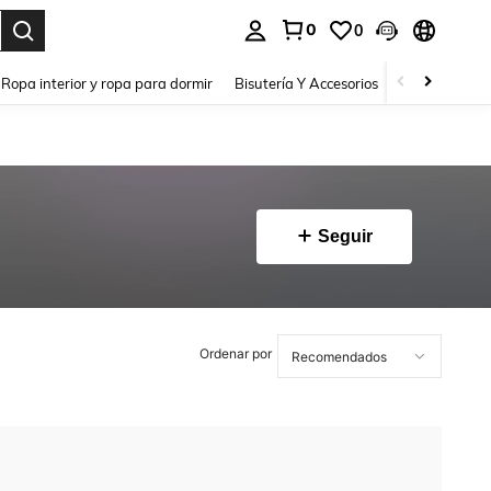
0
0
a. Press Enter to select.
Ropa interior y ropa para dormir
Bisutería Y Accesorios
Zapatos
H
Seguir
Ordenar por