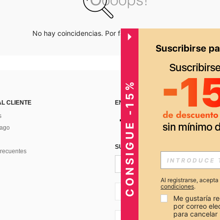
No hay coincidencias. Por favor inténtalo de nuevo.
CONSIGUE -15%
AL CLIENTE
ENCUÉNTRANOS EN
s
Pago
SUSCRÍBETE PARA RECIBIR OFERTA
recuentes
Al registrarse, acept
condiciones
.
PE + 51
Me gustaría re
por correo el
para cancelar 
PE + 51