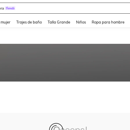
ra
and down arrow keys to navigate search Búsqueda reciente and Busca y Encuentr
 mujer
Trajes de baño
Talla Grande
Niños
Ropa para hombre