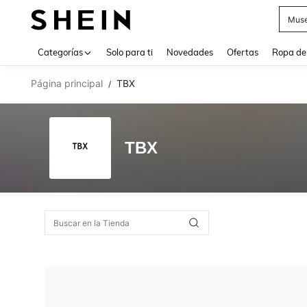
Muse
Use up 
Categorías
Solo para ti
Novedades
Ofertas
Ropa de
Página principal
TBX
/
TBX