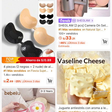
SHEGLAM
SHEGLAM [2 pcs] Camera On Set d
e Prebase Difuminadora y Spray Fij
#1 Más vendidos
en Natural Spray fijador
ador Marca de Belleza Cosmética
100+ vendidos
Maquillaje para Mujeres y Niñas
33
S/
.21
-46%
¡Últimos 3 días
Estimado
Ahorro de S/0.89
4 piezas (2 negras + 2 nude) de alm
ohadillas de silicona autoadhesivas
#1 Más vendidos
en Fiesta Sujetador adhesivo para mujer
invisibles para sujetador, copas de
1.4k+ vendidos
pecho sin tirantes y sin espalda par
2
a bodas, hombros descubiertos y fi
S/
.69
-25%
¡Últimos 3 días
estas de damas de honor
0-3 Years
Juguete antiestrés con aroma a lec
he dulce de TPR suave y esponjoso