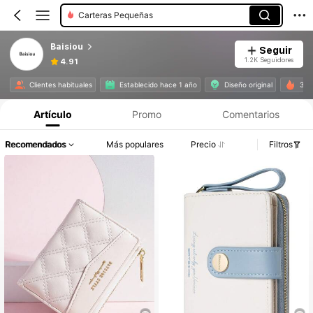
Carteras Pequeñas
Baisiou
Seguir
1.2K Seguidores
4.91
Clientes habituales
Establecido hace 1 año
Diseño original
35K
Artículo
Promo
Comentarios
Recomendados
Más populares
Precio
Filtros