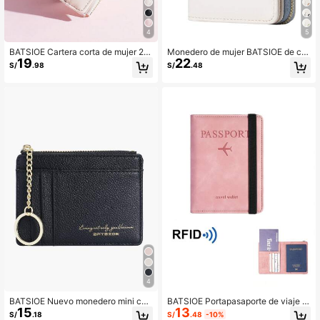
4
5
BATSIOE Cartera corta de mujer 20
Monedero de mujer BATSIOE de col
19
22
26 con bordado y empalme de TPU,
or liso, con gran capacidad y cierre
S/
.98
S/
.48
portacartas de estudiante, moneder
de cremallera, cartera minimalista d
o minimalista
e lujo para al por mayor transfronter
iza
4
BATSIOE Nuevo monedero mini con
BATSIOE Portapasaporte de viaje d
15
13
cremallera y múltiples ranuras para
e tacto suave con banda elástica a
S/
.18
S/
.48
-10%