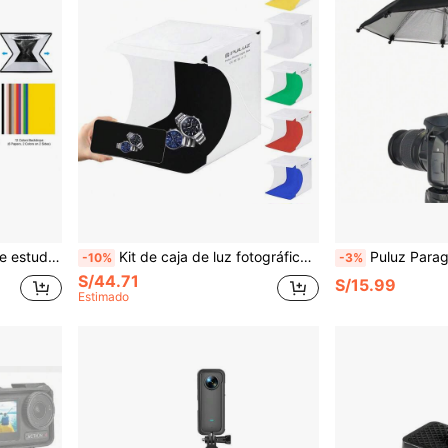
e color, tamaño: 10 X 10 X 10 pulgadas
Kit de caja de luz fotográfica plegable portátil de 20 cm PULUZ de 550 lúmenes, incluye 6 fondos de color (negro, blanco, amarillo, rojo, verde, azul), tamaño desplegado: 24 cm x 23 cm x 23 cm
Puluz Paraguas mini impermeab
-10%
-3%
S/44.71
S/15.99
Estimado