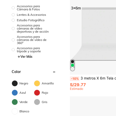
Accesorios para
Cámara & Fotos
Lentes & Accesorios
Estudio Fotográfico
Accesorios para
cámaras de vídeo
deportivas y de acción
Accesorios para
cámaras de vídeo de
360°
Accesorios para
trípode y soporte
Ver Más
Color
3 metros X 6m Tela de fondo de fotografía 
-10%
Negro
Amarillo
S/29.77
Estimado
Azul
Rojo
Verde
Gris
Blanco