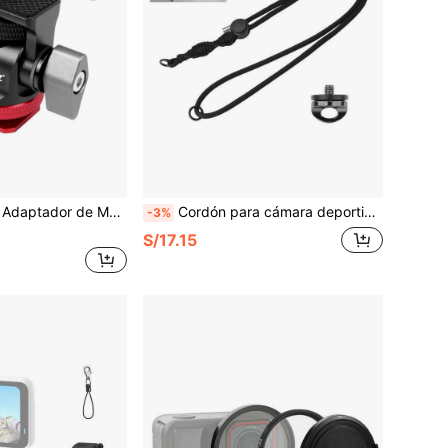
ría con Cabezal de Bola Giratorio de 180 Grados para Trípode
Cordón para cámara deportiva PULUZ, correa larga ajustable anti-pérdida, adecuado para cámara deportiva, mini cámara OSMO Pocket 3 / X5
-3%
S/17.15