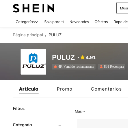
Daz
Use up 
Categorías
Solo para ti
Novedades
Ofertas
Ropa de
Página principal
PULUZ
/
PULUZ
4.91
4K Vendido recientemente
891 Recompra
Artículo
Promo
Comentarios
Filtros
Más
Categoría