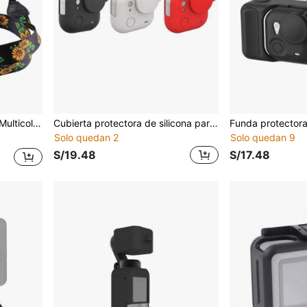
a para Cámaras DSLR/Digital SLR
Cubierta protectora de silicona para el Body de Insta360 GO Ultra PULUZ con tapa de lente y cordones
Solo quedan 2
Solo quedan 9
S/19.48
S/17.48