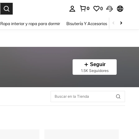
0
0
a. Press Enter to select.
Ropa interior y ropa para dormir
Bisutería Y Accesorios
Zapatos
H
Seguir
1.5K Seguidores