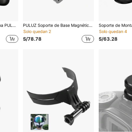
Funda Protectora de Silicona PULUZ One X con Protector de Lente (Color: Negro)
PULUZ Soporte de Base Magnético Plegable de Liberación Rápida para Dedo para HERO12 Black /11 Black /11 Black Mini /10 Black /9 Black /8 Black / Max (Negro)
Solo quedan 2
Solo quedan 4
S/78.78
S/63.28