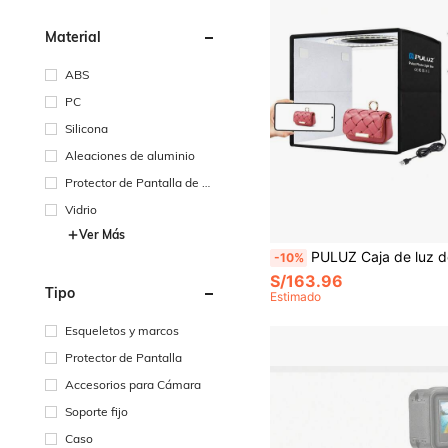
Material
ABS
PC
Silicona
Aleaciones de aluminio
Protector de Pantalla de Vi
drio
Vidrio
Ver Más
PULUZ Caja de luz de estudio fotográfico portátil y plegable de 10 pulgadas con alto IRC (97) y 12 fondos d
-10%
S/163.96
Tipo
Estimado
Esqueletos y marcos
Protector de Pantalla
Accesorios para Cámara
Soporte fijo
Caso