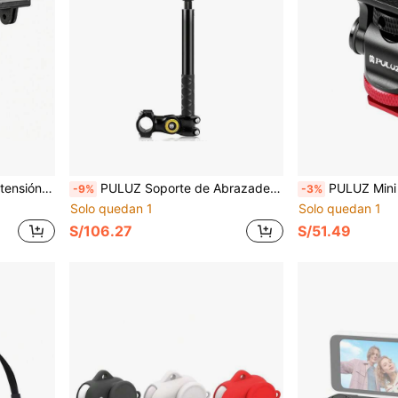
5 Pro/4/3/Osmo 360 (Negro)
PULUZ Soporte de Abrazadera para Barra de Protección de Motocicleta con Palo Selfie
PULUZ Mini Adaptador de Montura de Zapata F
-9%
-3%
Solo quedan 1
Solo quedan 1
S/106.27
S/51.49