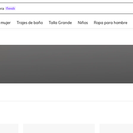
y
and down arrow keys to navigate search Búsqueda reciente and Busca y Encuentr
 mujer
Trajes de baño
Talla Grande
Niños
Ropa para hombre