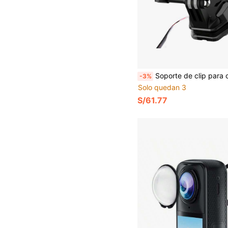
Soporte de clip para cámara de acción en motocicleta PULUZ para Hero12 Negro / Osmo Action 4 / X4 / Ace P
-3%
Solo quedan 3
S/61.77