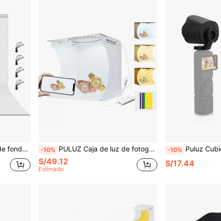
engrosada PULUZ
PULUZ Caja de luz de fotografía portátil y plegable de 12 pulgadas para estudio, incluye 6 fondos de color (negro, blanco, amarillo, rojo, verde, azul), tamaño desplegado: 12.2 X 12.2 X 12.6 pulgadas
Puluz Cubierta de Lente Parasol para 
-10%
-10%
S/49.12
S/17.44
Estimado