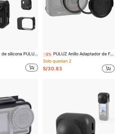
Funda protectora de silicona PULUZ para cámara de acción Insta360 GO Ultra, ranura de expansión, Body y cubierta protectora de lente (Color: Negro)
PULUZ Anillo Adaptador de Filtro de Lente UV de 52mm para Insta360 Ace Pro 2, con Tapa de Lente (Negro)
-3%
Solo quedan 2
S/30.83