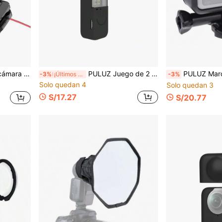
ro y otras cámaras de acción (Negro)
PULUZ Juego de 2 en 1 Funda de Silicona para OSMO Pocket 2 (Negro)
PULUZ Marco de Borde Estándar Jaula Protectora de 
-3%
¡Últimos 2 días
-3%
Solo quedan 4
Solo quedan 3
S/17.27
S/20.77