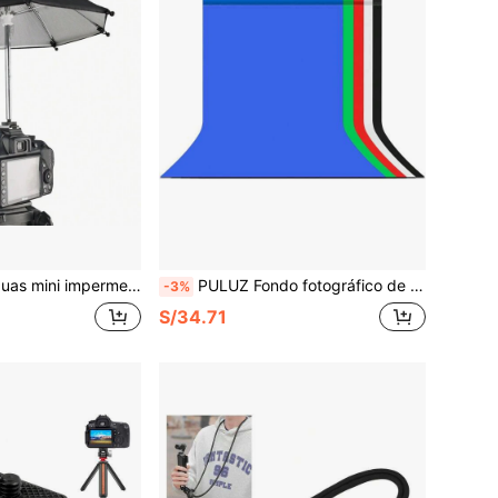
le y protector solar para equipo fotográfico
PULUZ Fondo fotográfico de 1m X 1.5m, tela de fondo de estudio fotográfico
-3%
S/34.71