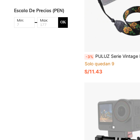
Escala De Precios (PEN)
Min:
Max:
OK
PULUZ Serie Vintage Multicolor Correa de Hombro y Cuello para Cámara con Girasol, Adecuad
-3%
Solo quedan 9
S/11.43