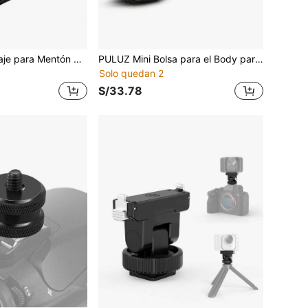
Soporte de Montaje para Mentón de Casco PULUZ Compatible con Todas las Cámaras de Acción Soporte de Disparo Negro
PULUZ Mini Bolsa para el Body para Osmo Pocket 3, Bolsa de Almacenamiento Portátil de Tela Oxford (Negro)
Solo quedan 2
S/33.78