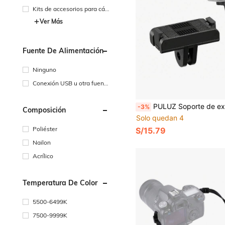
Kits de accesorios para cá
maras de acción
Ver Más
Fuente De Alimentación
Ninguno
Conexión USB u otra fuent
e de alimentación de CC
PULUZ Soporte de extensión con liberación rápida magnética para Osmo Action 
-3%
Composición
Solo quedan 4
Poliéster
S/15.79
Nailon
Acrílico
Temperatura De Color
5500-6499K
7500-9999K