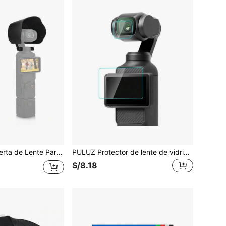
OSMO Pocket 3 Cubierta Protectora de Lente Parasol Capucha
PULUZ Protector de lente de vidrio templado de alta definición 9H 2.5D + Película protectora de pantalla para OSMO Pocket 3
S/8.18