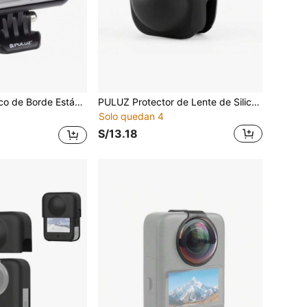
ABS para Osmo Action, con Montura Básica de Hebilla & Tornillo (Negro)
PULUZ Protector de Lente de Silicona para Cámara Panorámica Insta360 X4 / X4 Air / X5 (Color: Negro)
Solo quedan 4
S/13.18