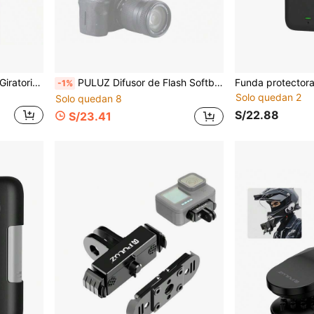
PULUZ Protector de Lente Giratorio de PC para Lente Panorámica Insta360 X5 Versión Básica (Color: Transparente)
PULUZ Difusor de Flash Softbox Plegable Octogonal de 20cm
-1%
Solo quedan 2
Solo quedan 8
S/22.88
S/23.41