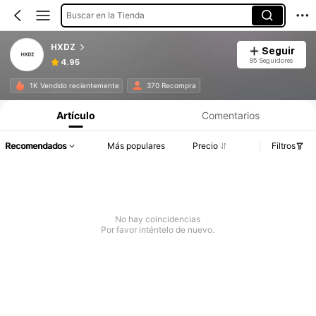
Buscar en la Tienda
HXDZ
Seguir
85 Seguidores
4.95
1K Vendido recientemente
370 Recompra
Artículo
Comentarios
Recomendados
Más populares
Precio
Filtros
No hay coincidencias
Por favor inténtelo de nuevo.