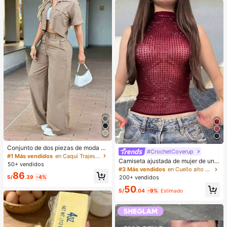
Conjunto de dos piezas de moda de
#CrochetCoverup
verano para mujer de unicolor casu
#1 Más vendidos
en Caqui Trajes de dos piezas para mujer
Camiseta ajustada de mujer de unic
al: top de manga corta con cuello y
50+ vendidos
olor, con malla de cristales, transpar
bolsillos, pantalones de pierna rect
#3 Más vendidos
en Cuello alto Tops, blusas y camisetas de mujer
86
ente y sexy, para uso casual en ver
a de cintura alta elegantes, del trab
S/
.39
-4%
200+ vendidos
ano
ajo al fin de semana
50
S/
.04
-9%
Estimado