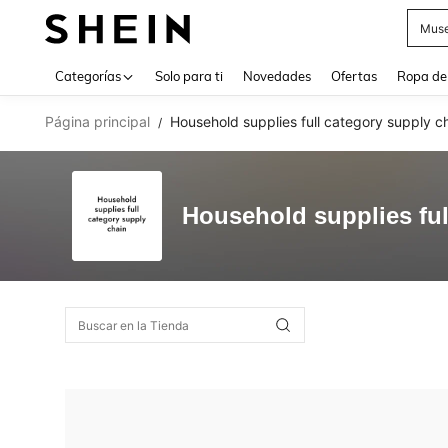
Muse
Use up 
Categorías
Solo para ti
Novedades
Ofertas
Ropa de
Página principal
Household supplies full category supply c
/
Household supplies ful