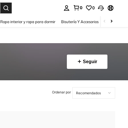
0
0
a. Press Enter to select.
Ropa interior y ropa para dormir
Bisutería Y Accesorios
Zapatos
H
Seguir
Ordenar por