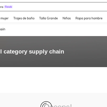
ra
and down arrow keys to navigate search Búsqueda reciente and Busca y Encuentr
 mujer
Trajes de baño
Talla Grande
Niños
Ropa para hombre
hain
l category supply chain