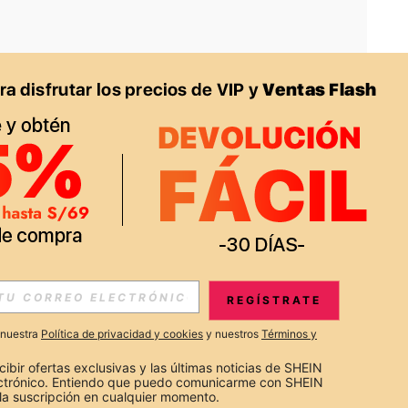
APP
S EXCLUSIVAS, PROMOCIONES Y NOTICIAS DE SHEIN
REGÍSTRATE
Suscribir
a nuestra
Política de privacidad y cookies
y nuestros
Términos y
Suscribirte
cibir ofertas exclusivas y las últimas noticias de SHEIN 
ectrónico. Entiendo que puedo comunicarme con SHEIN 
la suscripción en cualquier momento.
Suscribir