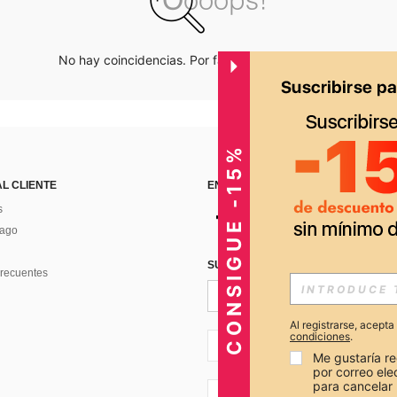
No hay coincidencias. Por favor inténtalo de nuevo.
CONSIGUE -15%
AL CLIENTE
ENCUÉNTRANOS EN
s
Pago
SUSCRÍBETE PARA RECIBIR OFERTA
recuentes
Al registrarse, acept
condiciones
.
PE + 51
Me gustaría re
por correo el
para cancelar 
PE + 51