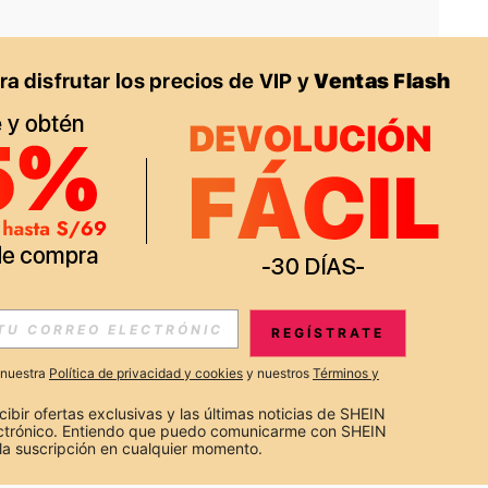
APP
S EXCLUSIVAS, PROMOCIONES Y NOTICIAS DE SHEIN
REGÍSTRATE
Suscribir
a nuestra
Política de privacidad y cookies
y nuestros
Términos y
Suscribirte
cibir ofertas exclusivas y las últimas noticias de SHEIN 
ectrónico. Entiendo que puedo comunicarme con SHEIN 
la suscripción en cualquier momento.
Suscribir