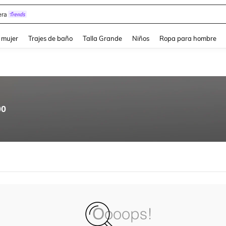
ra
and down arrow keys to navigate search Búsqueda reciente and Busca y Encuentr
 mujer
Trajes de baño
Talla Grande
Niños
Ropa para hombre
00