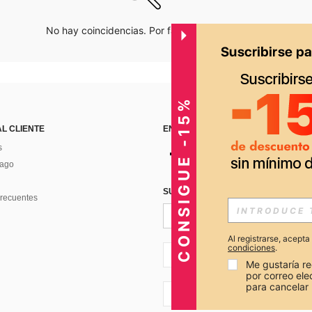
No hay coincidencias. Por favor inténtalo de nuevo.
CONSIGUE -15%
AL CLIENTE
ENCUÉNTRANOS EN
s
Pago
SUSCRÍBETE PARA RECIBIR OFERTA
recuentes
Al registrarse, acept
condiciones
.
PE + 51
Me gustaría re
por correo el
para cancelar 
PE + 51