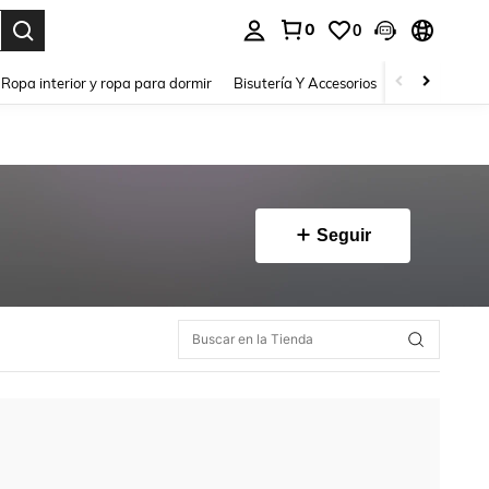
0
0
a. Press Enter to select.
Ropa interior y ropa para dormir
Bisutería Y Accesorios
Zapatos
H
Seguir