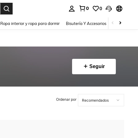
0
0
a. Press Enter to select.
Ropa interior y ropa para dormir
Bisutería Y Accesorios
Zapatos
H
Seguir
Ordenar por