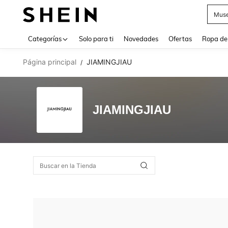
Muse
Use up 
Categorías
Solo para ti
Novedades
Ofertas
Ropa de
Página principal
JIAMINGJIAU
/
JIAMINGJIAU