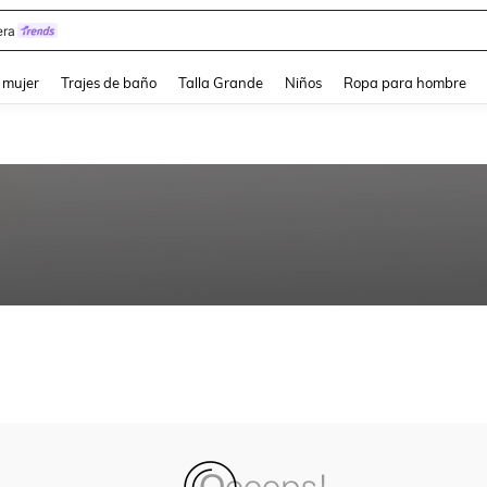
ra
and down arrow keys to navigate search Búsqueda reciente and Busca y Encuentr
 mujer
Trajes de baño
Talla Grande
Niños
Ropa para hombre