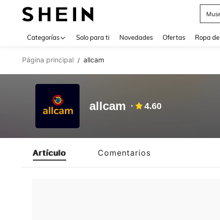
Muse
Use up 
Categorías
Solo para ti
Novedades
Ofertas
Ropa de
Página principal
allcam
/
allcam
4.60
Artículo
Comentarios