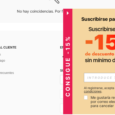
No hay coincidencias. Por favor inténtalo de nuevo.
CONSIGUE -15%
AL CLIENTE
ENCUÉNTRANOS EN
s
Pago
SUSCRÍBETE PARA RECIBIR OFERTA
recuentes
Al registrarse, acept
condiciones
.
PE + 51
Me gustaría re
por correo el
para cancelar 
PE + 51