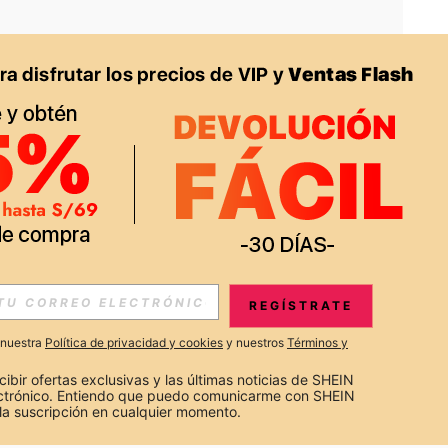
APP
S EXCLUSIVAS, PROMOCIONES Y NOTICIAS DE SHEIN
REGÍSTRATE
Suscribir
a nuestra
Política de privacidad y cookies
y nuestros
Términos y
Suscribirte
cibir ofertas exclusivas y las últimas noticias de SHEIN 
ectrónico. Entiendo que puedo comunicarme con SHEIN 
la suscripción en cualquier momento.
Suscribir