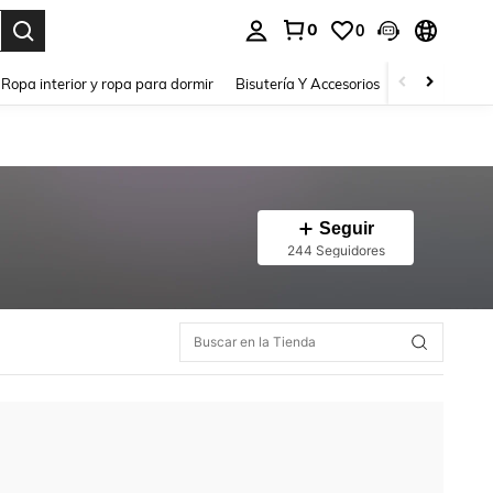
0
0
a. Press Enter to select.
Ropa interior y ropa para dormir
Bisutería Y Accesorios
Zapatos
H
Seguir
244 Seguidores