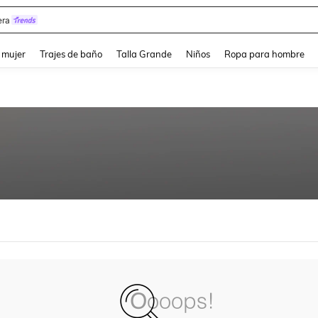
ra
and down arrow keys to navigate search Búsqueda reciente and Busca y Encuentr
 mujer
Trajes de baño
Talla Grande
Niños
Ropa para hombre