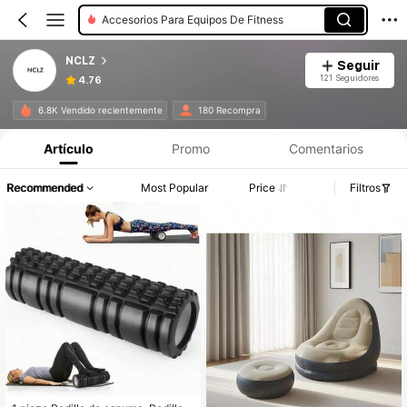
Accesorios Para Equipos De Fitness
NCLZ
Seguir
121 Seguidores
4.76
6.8K Vendido recientemente
180 Recompra
Artículo
Promo
Comentarios
Recommended
Most Popular
Price
Filtros