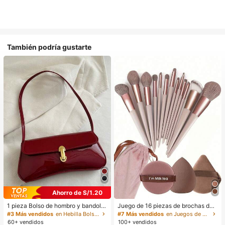
También podría gustarte
Ahorro de S/1.20
1 pieza Bolso de hombro y bandoler
Juego de 16 piezas de brochas de
a de cuero sintético aceitado retro
maquillaje que incluye 13 brochas
#3 Más vendidos
en Hebilla Bolsos De Hombro De Mujer
#7 Más vendidos
en Juegos de brochas de maquillaje Juegos De Pince
para mujer, adecuado para citas, sa
de maquillaje, 1 esponja de maquill
60+ vendidos
100+ vendidos