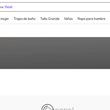
ra
and down arrow keys to navigate search Búsqueda reciente and Busca y Encuentr
 mujer
Trajes de baño
Talla Grande
Niños
Ropa para hombre