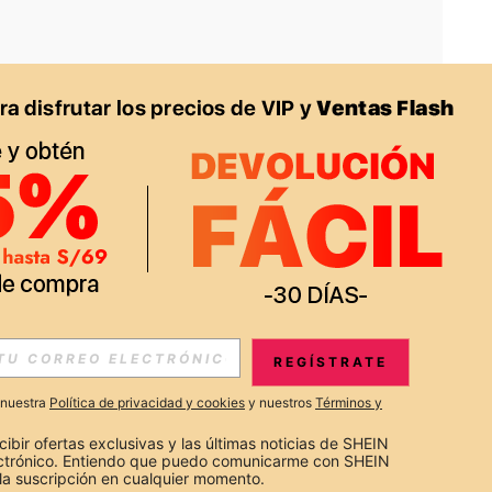
APP
S EXCLUSIVAS, PROMOCIONES Y NOTICIAS DE SHEIN
REGÍSTRATE
Suscribir
a nuestra
Política de privacidad y cookies
y nuestros
Términos y
Suscribirte
cibir ofertas exclusivas y las últimas noticias de SHEIN 
ectrónico. Entiendo que puedo comunicarme con SHEIN 
la suscripción en cualquier momento.
Suscribir