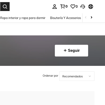
0
0
a. Press Enter to select.
Ropa interior y ropa para dormir
Bisutería Y Accesorios
Zapatos
H
Seguir
Ordenar por