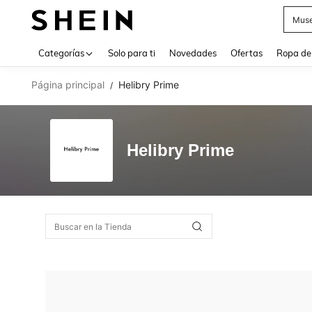
Muse
Use up 
Categorías
Solo para ti
Novedades
Ofertas
Ropa de
Página principal
Helibry Prime
/
Helibry Prime