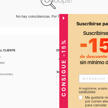
No hay coincidencias. Por favor inténtalo de nuevo.
CONSIGUE -15%
AL CLIENTE
ENCUÉNTRANOS EN
s
Pago
SUSCRÍBETE PARA RECIBIR OFERTA
recuentes
Al registrarse, acept
condiciones
.
PE + 51
Me gustaría re
por correo el
para cancelar 
PE + 51