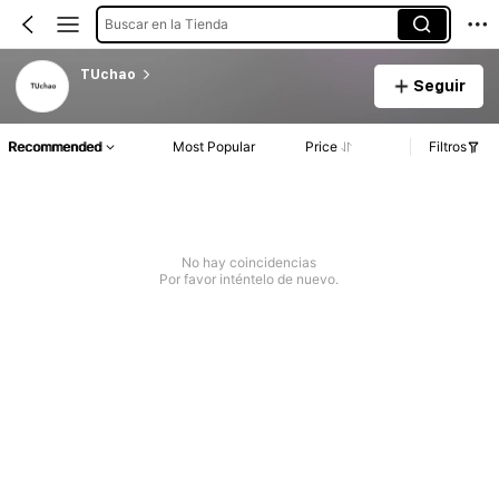
Buscar en la Tienda
TUchao
Seguir
Recommended
Most Popular
Price
Filtros
No hay coincidencias
Por favor inténtelo de nuevo.