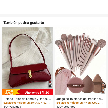
También podría gustarte
Ahorro de S/1.20
1 pieza Bolso de hombro y bandoler
Juego de 16 piezas de brochas de
a de cuero sintético aceitado retro
maquillaje que incluye 13 brochas
#2 Más vendidos
en 20%-30% off Bolsos de hombro para mujer
#4 Más vendidos
en Nylon Juegos De Pinceles
para mujer, adecuado para citas, sa
de maquillaje, 1 esponja de maquill
60+ vendidos
100+ vendidos